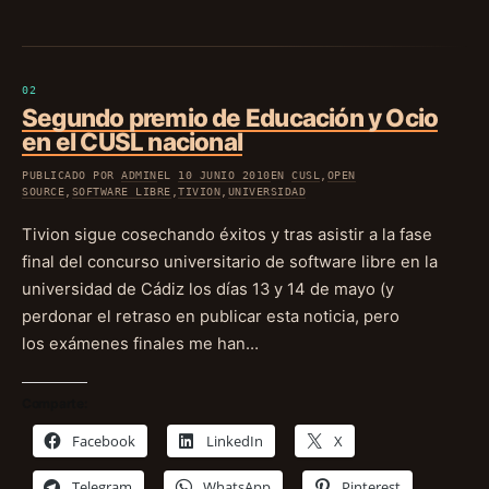
Segundo premio de Educación y Ocio
en el CUSL nacional
PUBLICADO POR
ADMIN
EL
10 JUNIO 2010
EN
CUSL
,
OPEN
SOURCE
,
SOFTWARE LIBRE
,
TIVION
,
UNIVERSIDAD
Tivion sigue cosechando éxitos y tras asistir a la fase
final del concurso universitario de software libre en la
universidad de Cádiz los días 13 y 14 de mayo (y
perdonar el retraso en publicar esta noticia, pero
los exámenes finales me han…
Comparte:
Facebook
LinkedIn
X
Telegram
WhatsApp
Pinterest