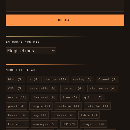
Buscar:
ENTRADAS POR MES
Entradas
por
mes
NUBE ETIQUETAS
blog
(5)
c
(4)
centos
(11)
config
(5)
Cpanel
(8)
CUSL
(5)
desarrollo
(9)
dominio
(4)
eficiencia
(4)
error
(13)
featured
(6)
free
(5)
github
(7)
gmail
(4)
Google
(7)
instalar
(4)
interfaz
(4)
karmic
(4)
key
(4)
library
(4)
libre
(5)
Linux
(11)
mensajes
(5)
PHP
(9)
proyecto
(4)