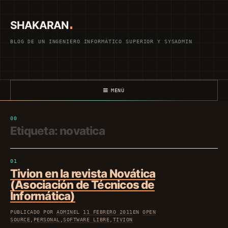
Saltar
al
SHAKARAN
contenido
BLOG DE UN INGENIERO INFORMÁTICO SUPERIOR Y SYSADMIN
MENÚ
Etiqueta:
novatica
Tivion en la revista Novática
(Asociación de Técnicos de
Informática)
PUBLICADO POR
ADMIN
EL
11 FEBRERO 2011
EN
OPEN
SOURCE
,
PERSONAL
,
SOFTWARE LIBRE
,
TIVION