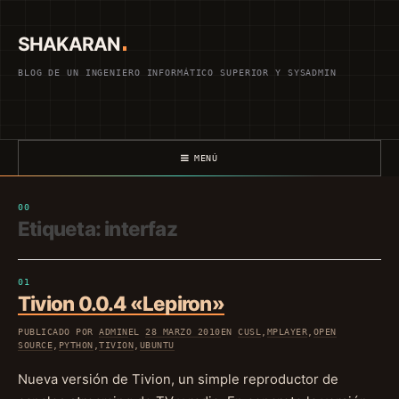
Saltar
al
SHAKARAN
contenido
BLOG DE UN INGENIERO INFORMÁTICO SUPERIOR Y SYSADMIN
MENÚ
Etiqueta:
interfaz
Tivion 0.0.4 «Lepiron»
PUBLICADO POR
ADMIN
EL
28 MARZO 2010
EN
CUSL
,
MPLAYER
,
OPEN
SOURCE
,
PYTHON
,
TIVION
,
UBUNTU
Nueva versión de Tivion, un simple reproductor de