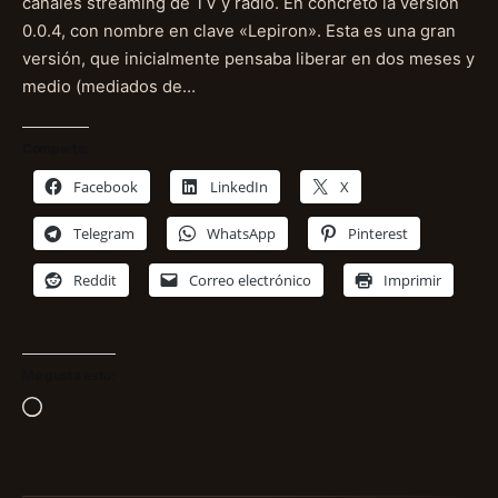
canales streaming de TV y radio. En concreto la versión
0.0.4, con nombre en clave «Lepiron». Esta es una gran
versión, que inicialmente pensaba liberar en dos meses y
medio (mediados de…
Comparte:
Facebook
LinkedIn
X
Telegram
WhatsApp
Pinterest
Reddit
Correo electrónico
Imprimir
Me gusta esto:
Cargando...