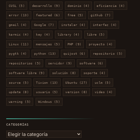
CUSL
(5)
desarrollo
(9)
dominio
(4)
eficiencia
(4)
error
(13)
featured
(6)
free
(5)
github
(7)
gmail
(4)
Google
(7)
instalar
(4)
interfaz
(4)
karmic
(4)
key
(4)
library
(4)
libre
(5)
Linux
(11)
mensajes
(5)
PHP
(9)
proyecto
(4)
pygtk
(4)
python
(13)
quijost
(6)
repositorio
(5)
repositorios
(5)
servidor
(9)
software
(6)
software libre
(9)
solución
(8)
soporte
(4)
source
(5)
Tivion
(13)
Ubuntu
(27)
uclm
(5)
update
(8)
usuario
(5)
version
(8)
video
(4)
warning
(5)
Windows
(5)
CATEGORÍAS