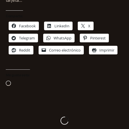
tarjeta…
Comparte:
Facebook
LinkedIn
X
Telegram
WhatsApp
Pinterest
Reddit
Correo electrónico
Imprimir
Me gusta esto:
Cargando...