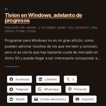
Tivion en Windows, adelanto de
progresos
PUBLICADO POR
ADMIN
EL
2 DICIEMBRE 2009
EN
CUSL
,
MICROSOFT
,
OPEN
SOURCE
,
PYTHON
,
TIVION
Programar para Windows no es mi gran afición, como
pueden adivinar muchos de los que me leen y conocen,
pero si es cierto que hay bastante cuota de mercado en
dicho SO y puede llegar a ser interesante consquistar a…
Comparte:
Facebook
LinkedIn
X
Telegram
WhatsApp
Pinterest
Reddit
Correo electrónico
Imprimir