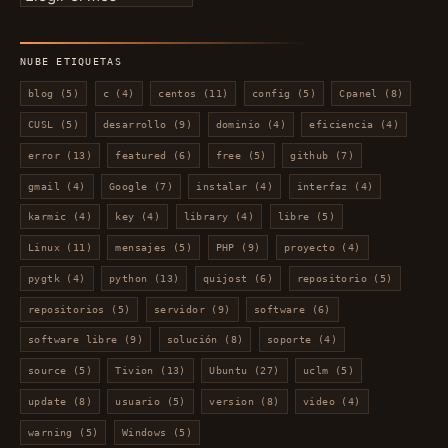
por
mes
NUBE ETIQUETAS
blog
(5)
c
(4)
centos
(11)
config
(5)
Cpanel
(8)
CUSL
(5)
desarrollo
(9)
dominio
(4)
eficiencia
(4)
error
(13)
featured
(6)
free
(5)
github
(7)
gmail
(4)
Google
(7)
instalar
(4)
interfaz
(4)
karmic
(4)
key
(4)
library
(4)
libre
(5)
Linux
(11)
mensajes
(5)
PHP
(9)
proyecto
(4)
pygtk
(4)
python
(13)
quijost
(6)
repositorio
(5)
repositorios
(5)
servidor
(9)
software
(6)
software libre
(9)
solución
(8)
soporte
(4)
source
(5)
Tivion
(13)
Ubuntu
(27)
uclm
(5)
update
(8)
usuario
(5)
version
(8)
video
(4)
warning
(5)
Windows
(5)