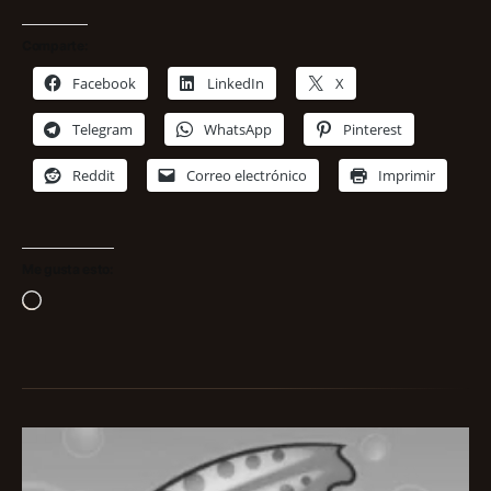
Comparte:
Facebook
LinkedIn
X
Telegram
WhatsApp
Pinterest
Reddit
Correo electrónico
Imprimir
Me gusta esto:
Cargando...