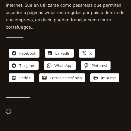
internet. Suelen utilizarse como pasarelas que permitan
acceder a páginas webs restringidas por país o dentro de
una empresa, es decir, pueden trabajar como muro
cortafuegos…
Comparte:
Facebook
LinkedIn
X
Telegram
WhatsApp
Pinterest
Reddit
Correo electrónico
Imprimir
Me gusta esto:
Cargando...