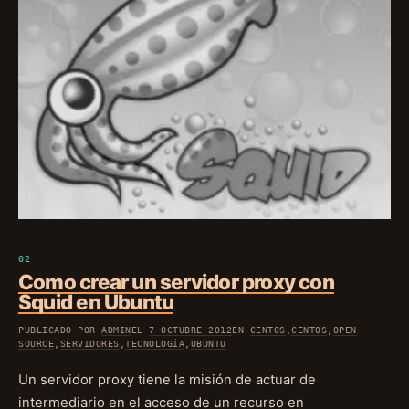
Como crear un servidor proxy con
Squid en Ubuntu
PUBLICADO POR
ADMIN
EL
7 OCTUBRE 2012
EN
CENTOS
,
CENTOS
,
OPEN
SOURCE
,
SERVIDORES
,
TECNOLOGÍA
,
UBUNTU
Un servidor proxy tiene la misión de actuar de
intermediario en el acceso de un recurso en