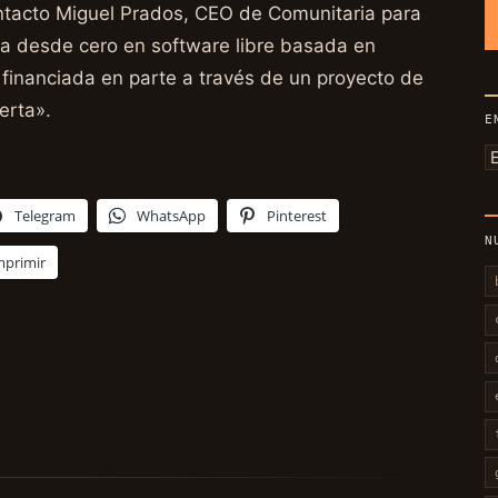
ntacto Miguel Prados, CEO de Comunitaria para
rma desde cero en software libre basada en
 financiada en parte a través de un proyecto de
erta».
E
E
p
m
Telegram
WhatsApp
Pinterest
N
mprimir