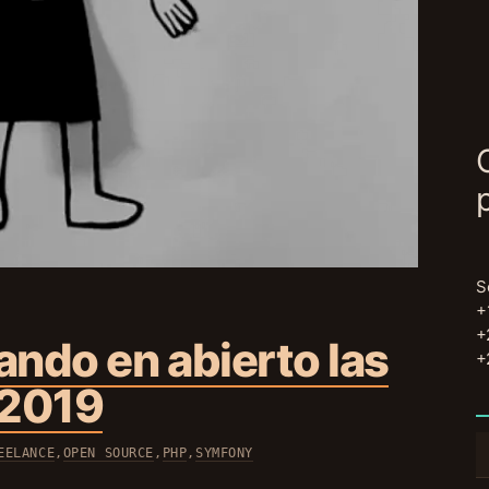
S
+
+
ando en abierto las
+
 2019
B
EELANCE
,
OPEN SOURCE
,
PHP
,
SYMFONY