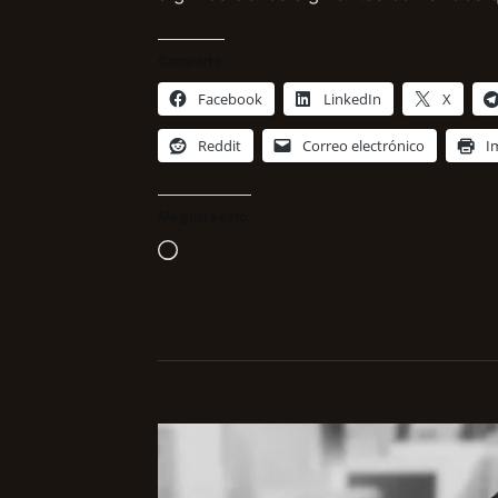
Comparte:
Facebook
LinkedIn
X
Reddit
Correo electrónico
I
Me gusta esto:
Cargando...