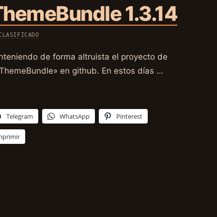
hemeBundle 1.3.14
CLASIFICADO
eniendo de forma altruista el proyecto de
hemeBundle» en github. En estos días …
Telegram
WhatsApp
Pinterest
mprimir