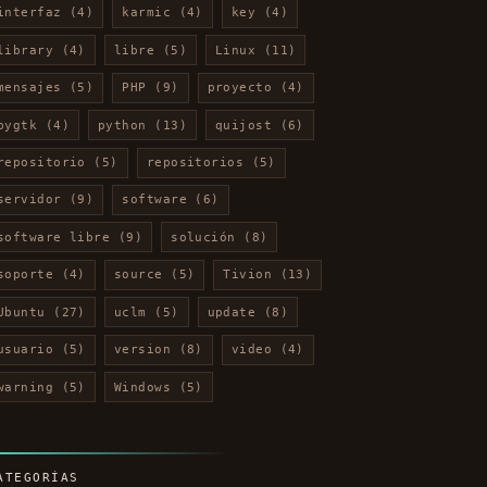
interfaz
(4)
karmic
(4)
key
(4)
library
(4)
libre
(5)
Linux
(11)
mensajes
(5)
PHP
(9)
proyecto
(4)
pygtk
(4)
python
(13)
quijost
(6)
repositorio
(5)
repositorios
(5)
servidor
(9)
software
(6)
software libre
(9)
solución
(8)
soporte
(4)
source
(5)
Tivion
(13)
Ubuntu
(27)
uclm
(5)
update
(8)
usuario
(5)
version
(8)
video
(4)
warning
(5)
Windows
(5)
ATEGORÍAS