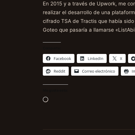
En 2015 y a través de Upwork, me co
realizar el desarrollo de una platafo
cifrado TSA de Tractis que había sido
Goteo que pasaría a llamarse «ListAbi
Comparte:
Facebook
LinkedIn
X
Reddit
Correo electrónico
I
Me gusta esto:
Cargando...