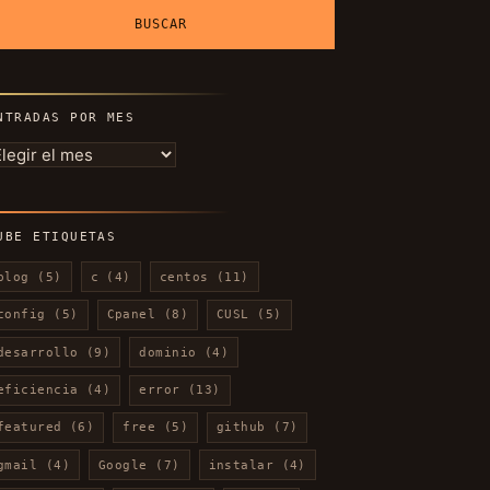
NTRADAS POR MES
ntradas
or
es
UBE ETIQUETAS
blog
(5)
c
(4)
centos
(11)
config
(5)
Cpanel
(8)
CUSL
(5)
desarrollo
(9)
dominio
(4)
eficiencia
(4)
error
(13)
featured
(6)
free
(5)
github
(7)
gmail
(4)
Google
(7)
instalar
(4)