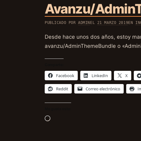
Avanzu/AdminT
PUBLICADO POR
ADMIN
EL
21 MARZO 2019
EN
IN
Desde hace unos dos años, estoy mant
avanzu/AdminThemeBundle o «AdminT
Comparte:
Facebook
LinkedIn
X
Reddit
Correo electrónico
I
Me gusta esto:
Cargando...