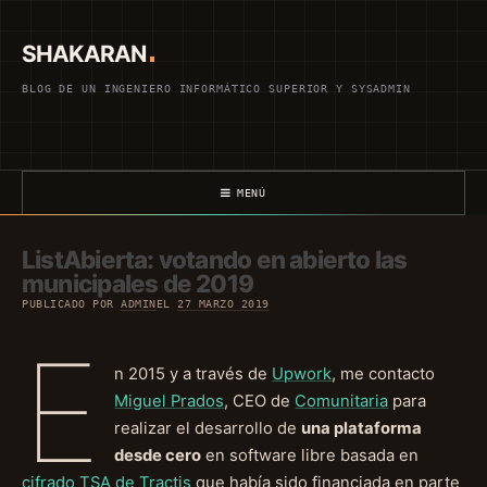
Saltar
al
SHAKARAN
contenido
BLOG DE UN INGENIERO INFORMÁTICO SUPERIOR Y SYSADMIN
MENÚ
ListAbierta: votando en abierto las
municipales de 2019
PUBLICADO POR
ADMIN
EL
27 MARZO 2019
E
n 2015 y a través de
Upwork
, me contacto
Miguel Prados
, CEO de
Comunitaria
para
realizar el desarrollo de
una plataforma
desde cero
en software libre basada en
cifrado TSA de Tractis
que había sido financiada en parte