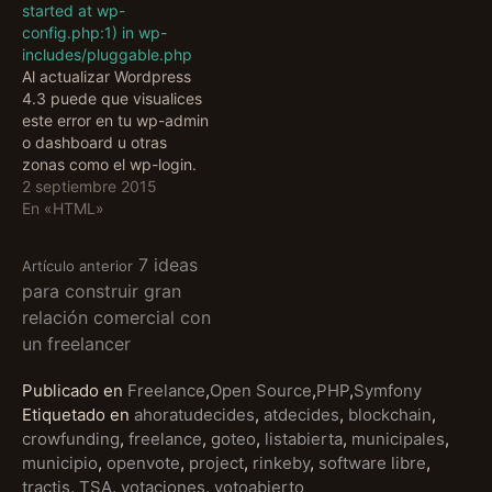
started at wp-
config.php:1) in wp-
includes/pluggable.php
Al actualizar Wordpress
4.3 puede que visualices
este error en tu wp-admin
o dashboard u otras
zonas como el wp-login.
Suele pasar a usuarios
2 septiembre 2015
que actualizan su
En «HTML»
Wordpress y modifican su
archivo wp-config.php
Seguir
7 ideas
Artículo anterior
con algún editor (tipo
para construir gran
Filemanager de Cpanel u
relación comercial con
otros) que añaden al
leyendo
archivo el modo UTF8
un freelancer
BOM…
Publicado en
Freelance
,
Open Source
,
PHP
,
Symfony
Etiquetado en
ahoratudecides
,
atdecides
,
blockchain
,
crowfunding
,
freelance
,
goteo
,
listabierta
,
municipales
,
municipio
,
openvote
,
project
,
rinkeby
,
software libre
,
tractis
,
TSA
,
votaciones
,
votoabierto