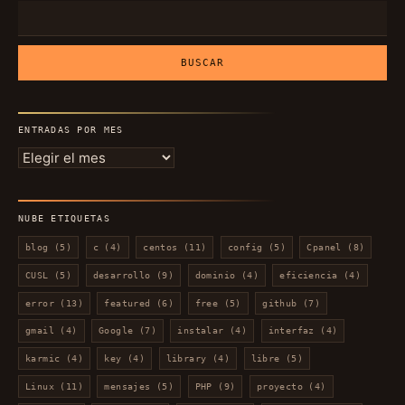
Buscar:
ENTRADAS POR MES
Entradas
por
mes
NUBE ETIQUETAS
blog
(5)
c
(4)
centos
(11)
config
(5)
Cpanel
(8)
CUSL
(5)
desarrollo
(9)
dominio
(4)
eficiencia
(4)
error
(13)
featured
(6)
free
(5)
github
(7)
gmail
(4)
Google
(7)
instalar
(4)
interfaz
(4)
karmic
(4)
key
(4)
library
(4)
libre
(5)
Linux
(11)
mensajes
(5)
PHP
(9)
proyecto
(4)