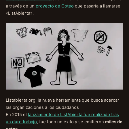
a través de un
proyecto de Goteo
que pasaría a llamarse
«ListAbierta».
Listabierta.org, la nueva herramienta que busca acercar
las organizaciones a los ciudadanos
En 2015 el
lanzamiento de ListAbierta fue realizado tras
un duro trabajo
, fue todo un éxito y se emitieron
miles de
votos
.