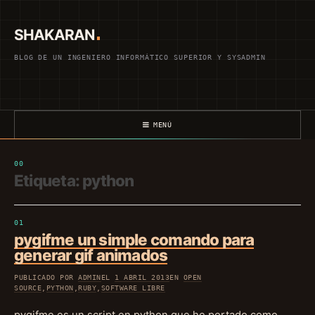
Saltar
al
SHAKARAN
contenido
BLOG DE UN INGENIERO INFORMÁTICO SUPERIOR Y SYSADMIN
MENÚ
Etiqueta:
python
pygifme un simple comando para
generar gif animados
PUBLICADO POR
ADMIN
EL
1 ABRIL 2013
EN
OPEN
SOURCE
,
PYTHON
,
RUBY
,
SOFTWARE LIBRE