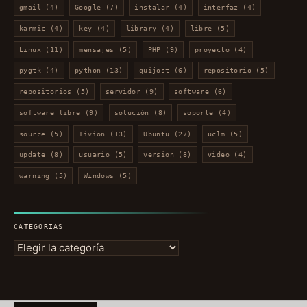
gmail
(4)
Google
(7)
instalar
(4)
interfaz
(4)
karmic
(4)
key
(4)
library
(4)
libre
(5)
Linux
(11)
mensajes
(5)
PHP
(9)
proyecto
(4)
pygtk
(4)
python
(13)
quijost
(6)
repositorio
(5)
repositorios
(5)
servidor
(9)
software
(6)
software libre
(9)
solución
(8)
soporte
(4)
source
(5)
Tivion
(13)
Ubuntu
(27)
uclm
(5)
update
(8)
usuario
(5)
version
(8)
video
(4)
warning
(5)
Windows
(5)
CATEGORÍAS