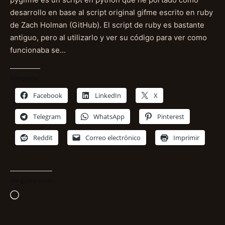
pygifme es un script en python que he portado como
desarrollo en base al script original gifme escrito en ruby
de Zach Holman (GitHub). El script de ruby es bastante
antiguo, pero al utilizarlo y ver su código para ver como
funcionaba se…
Comparte:
Facebook
LinkedIn
X
Telegram
WhatsApp
Pinterest
Reddit
Correo electrónico
Imprimir
Me gusta esto:
Cargando...