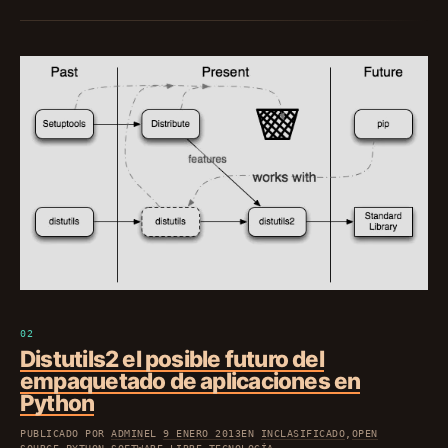
Distutils2 el posible futuro del
empaquetado de aplicaciones en
Python
PUBLICADO POR
ADMIN
EL
9 ENERO 2013
EN
INCLASIFICADO
,
OPEN