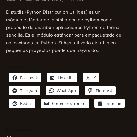
SOURCE
,
PYTHON
,
SOFTWARE LIBRE
,
TECNOLOGÍA
Distutils (Python Distribution Utilities) es un
módulo estándar de la biblioteca de python con el
propósito de distribuir aplicaciones Python de forma
sencilla. Es el módulo estándar para empaquetado de
aplicaciones en Python. Si has utilizado distutils en
pequeños proyectos puede que haya sido…
Comparte:
Facebook
LinkedIn
X
Telegram
WhatsApp
Pinterest
Reddit
Correo electrónico
Imprimir
Me gusta esto: