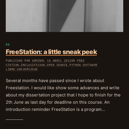
FreeStation: a little sneak peek
PUBLICADO POR
ADMIN
EL
16 ABRIL 2012
EN
FREE
STATION
,
INCLASIFICADO
,
OPEN SOURCE
,
PYTHON
,
SOFTWARE
LIBRE
,
UNIVERSIDAD
Several months have passed since I wrote about
Freestation. I would like show some advances and write
about my dissertation project that I hope to finish for the
2th June as last day for deadline on this course. An
introduction reminder FreeStation is a program…
Comparte: