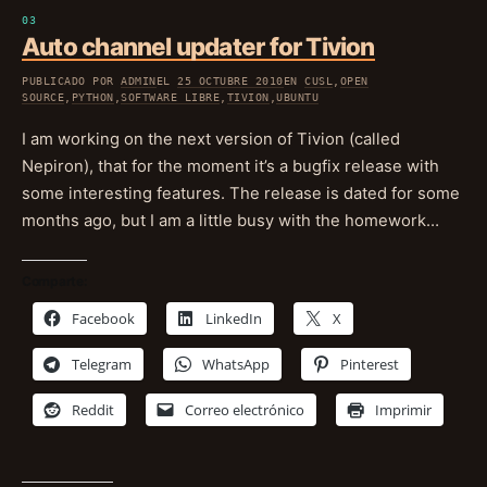
Auto channel updater for Tivion
PUBLICADO POR
ADMIN
EL
25 OCTUBRE 2010
EN
CUSL
,
OPEN
SOURCE
,
PYTHON
,
SOFTWARE LIBRE
,
TIVION
,
UBUNTU
I am working on the next version of Tivion (called
Nepiron), that for the moment it’s a bugfix release with
some interesting features. The release is dated for some
months ago, but I am a little busy with the homework…
Comparte:
Facebook
LinkedIn
X
Telegram
WhatsApp
Pinterest
Reddit
Correo electrónico
Imprimir