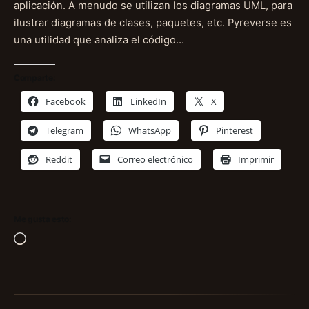
aplicación. A menudo se utilizan los diagramas UML, para
ilustrar diagramas de clases, paquetes, etc. Pyreverse es
una utilidad que analiza el código…
Comparte:
Facebook
LinkedIn
X
Telegram
WhatsApp
Pinterest
Reddit
Correo electrónico
Imprimir
Me gusta esto:
Cargando...