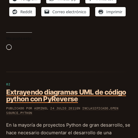
Reddit
Correo electrónico
Imprimir
Me gusta esto:
Cargando...
Extrayendo diagramas UML de código
python con PyReverse
PUBLICADO POR
ADMIN
EL
24 JULIO 2011
EN
INCLASIFICADO
,
OPEN
SOURCE
,
PYTHON
En la mayoría de proyectos Python de gran desarrollo, se
hace necesario documentar el desarrollo de una