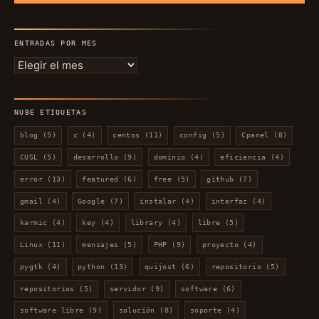
ENTRADAS POR MES
Entradas
por
mes
NUBE ETIQUETAS
blog
(5)
c
(4)
centos
(11)
config
(5)
Cpanel
(8)
CUSL
(5)
desarrollo
(9)
dominio
(4)
eficiencia
(4)
error
(13)
featured
(6)
free
(5)
github
(7)
gmail
(4)
Google
(7)
instalar
(4)
interfaz
(4)
karmic
(4)
key
(4)
library
(4)
libre
(5)
Linux
(11)
mensajes
(5)
PHP
(9)
proyecto
(4)
pygtk
(4)
python
(13)
quijost
(6)
repositorio
(5)
repositorios
(5)
servidor
(9)
software
(6)
software libre
(9)
solución
(8)
soporte
(4)