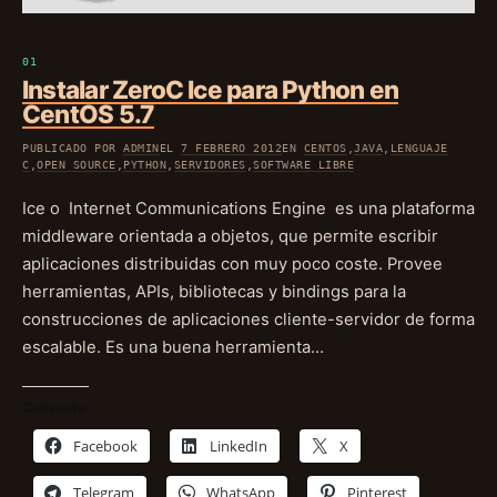
Instalar ZeroC Ice para Python en
CentOS 5.7
PUBLICADO POR
ADMIN
EL
7 FEBRERO 2012
EN
CENTOS
,
JAVA
,
LENGUAJE
C
,
OPEN SOURCE
,
PYTHON
,
SERVIDORES
,
SOFTWARE LIBRE
Ice o Internet Communications Engine es una plataforma
middleware orientada a objetos, que permite escribir
aplicaciones distribuidas con muy poco coste. Provee
herramientas, APIs, bibliotecas y bindings para la
construcciones de aplicaciones cliente-servidor de forma
escalable. Es una buena herramienta…
Comparte:
Facebook
LinkedIn
X
Telegram
WhatsApp
Pinterest