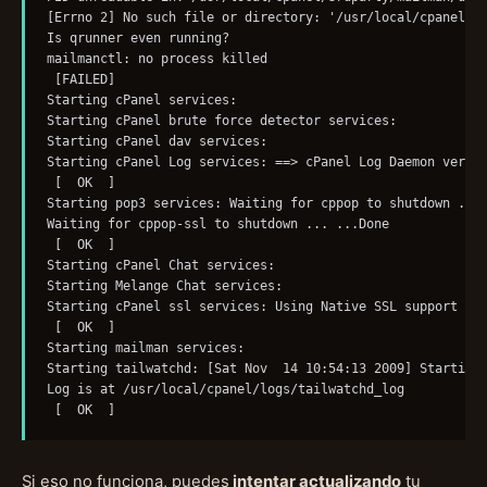
[Errno 2] No such file or directory: '/usr/local/cpanel/3r
Is qrunner even running? 

mailmanctl: no process killed 

 [FAILED] 

Starting cPanel services:                                 
Starting cPanel brute force detector services:            
Starting cPanel dav services:                             
Starting cPanel Log services: ==> cPanel Log Daemon versio
 [  OK  ] 

Starting pop3 services: Waiting for cppop to shutdown ... 
Waiting for cppop-ssl to shutdown ... ...Done 

 [  OK  ] 

Starting cPanel Chat services:  

Starting Melange Chat services:  

Starting cPanel ssl services: Using Native SSL support (st
 [  OK  ] 

Starting mailman services:                                
Starting tailwatchd: [Sat Nov  14 10:54:13 2009] Starting 
Log is at /usr/local/cpanel/logs/tailwatchd_log 

 [  OK  ]
Si eso no funciona, puedes
intentar actualizando
tu