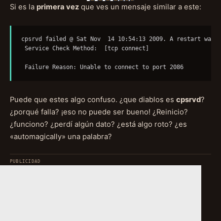
Si es la
primera vez
que ves un mensaje similar a este:
cpsrvd failed @ Sat Nov  14 10:54:13 2009. A restart was a
 Service Check Method:  [tcp connect]

 Failure Reason: Unable to connect to port 2086
Puede que estes algo confuso. ¿que diablos es
cpsrvd
?
¿porqué falla? ¡eso no puede ser bueno! ¿Reinicio?
¿funciono? ¿perdí algún dato? ¿está algo roto? ¿es
«automagically» una palabra?