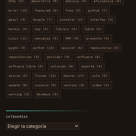
CUSL
(5)
desarrollo
(9)
dominio
(4)
eficiencia
(4)
error
(13)
featured
(6)
free
(5)
github
(7)
gmail
(4)
Google
(7)
instalar
(4)
interfaz
(4)
karmic
(4)
key
(4)
library
(4)
libre
(5)
Linux
(11)
mensajes
(5)
PHP
(9)
proyecto
(4)
pygtk
(4)
python
(13)
quijost
(6)
repositorio
(5)
repositorios
(5)
servidor
(9)
software
(6)
software libre
(9)
solución
(8)
soporte
(4)
source
(5)
Tivion
(13)
Ubuntu
(27)
uclm
(5)
update
(8)
usuario
(5)
version
(8)
video
(4)
warning
(5)
Windows
(5)
CATEGORÍAS