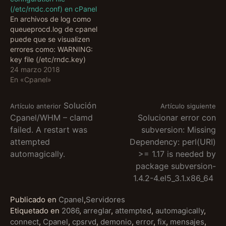
(/etc/rndc.conf) en cPanel
En archivos de log como
queueprocd.log de cpanel
puede que se visualizen
errores como: WARNING:
key file (/etc/rndc.key)
exists, but using default
24 marzo 2018
configuration file
En «Cpanel»
(/etc/rndc.conf) zone
reload queued Esto se
Seguir
Solución
Artículo anterior
Artículo siguiente
debe a que se carga de
Cpanel/WHM – clamd
Solucionar error con
forma duplicada la clave
failed. A restart was
subversion: Missing
secreta que hace
leyendo
funcionar al servidor DNS
attempted
Dependency: perl(URI)
como bind. Los…
automagically.
>= 1.17 is needed by
package subversion-
1.4.2-4.el5_3.1.x86_64
Publicado en
Cpanel
,
Servidores
Etiquetado en
2086
,
arreglar
,
attempted
,
automagically
,
connect
,
Cpanel
,
cpsrvd
,
demonio
,
error
,
fix
,
mensajes
,