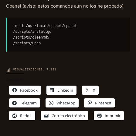
Cpanel (aviso: estos comandos aún no los he probado)
rm -f /usr/local/cpanel/cpanel 

/scripts/installgd 

/scripts/cleanmd5 

/scripts/upcp
VISUALIZACIONES:
7.831
Comparte:
Facebook
LinkedIn
X
Telegram
WhatsApp
Pinterest
Reddit
Correo electrónico
Imprimir