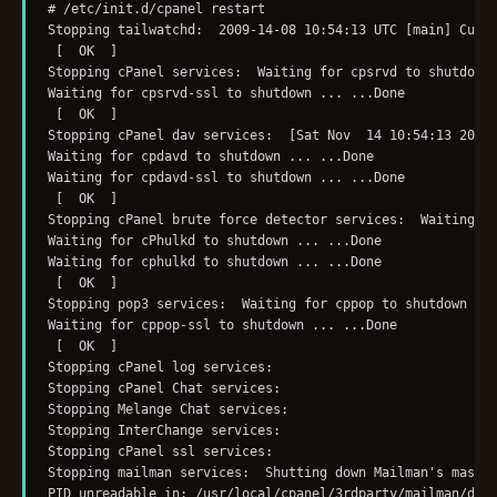
# /etc/init.d/cpanel restart 

Stopping tailwatchd:  2009-14-08 10:54:13 UTC [main] Curre
 [  OK  ] 

Stopping cPanel services:  Waiting for cpsrvd to shutdown 
Waiting for cpsrvd-ssl to shutdown ... ...Done 

 [  OK  ] 

Stopping cPanel dav services:  [Sat Nov  14 10:54:13 2009]
Waiting for cpdavd to shutdown ... ...Done 

Waiting for cpdavd-ssl to shutdown ... ...Done 

 [  OK  ] 

Stopping cPanel brute force detector services:  Waiting fo
Waiting for cPhulkd to shutdown ... ...Done 

Waiting for cphulkd to shutdown ... ...Done 

 [  OK  ] 

Stopping pop3 services:  Waiting for cppop to shutdown ...
Waiting for cppop-ssl to shutdown ... ...Done 

 [  OK  ] 

Stopping cPanel log services:                             
Stopping cPanel Chat services:                            
Stopping Melange Chat services:                           
Stopping InterChange services:                            
Stopping cPanel ssl services:                             
Stopping mailman services:  Shutting down Mailman's master
PID unreadable in: /usr/local/cpanel/3rdparty/mailman/data