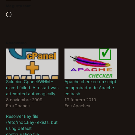
Me gusta esto:
Cargando...
Relacionado
Apache checker: un script
Solución Cpanel/WHM –
comprobador de Apache
clamd failed. A restart was
en bash
attempted automagically.
13 febrero 2010
8 noviembre 2009
En «Apache»
En «Cpanel»
Resolver key file
(/etc/rndc.key) exists, but
using default
configuration file