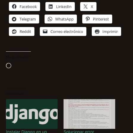
Facebook
LinkedIn
X
Telegram
WhatsApp
Pinterest
Reddit
Correo electrónico
Imprimir
Me gusta esto:
Cargando...
Relacionado
Instalar Django en un
Solucionar error