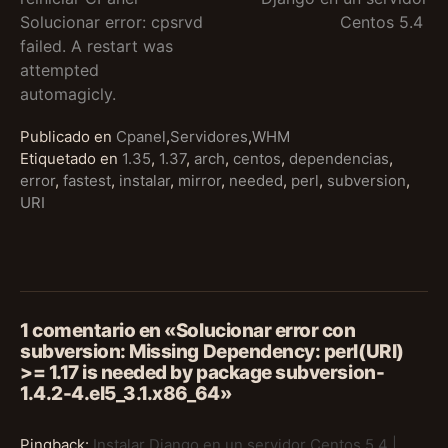
Solucionar error: cpsrvd
Centos 5.4
leyendo
failed. A restart was
attempted
automagicly.
Publicado en
Cpanel
,
Servidores
,
WHM
Etiquetado en
1.35
,
1.37
,
arch
,
centos
,
dependencias
,
error
,
fastest
,
instalar
,
mirror
,
needed
,
perl
,
subversion
,
URI
1 comentario en «Solucionar error con
subversion: Missing Dependency: perl(URI)
>= 1.17 is needed by package subversion-
1.4.2-4.el5_3.1.x86_64»
Pingback:
Instalar Django en un servidor Centos 5.4 |