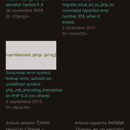
servidor Centos 5.4
migrate_local_ini_to_php_ini
26 noviembre 2009
command reported error
En «Django»
number 255 when it
ended
9 diciembre 2017
En «CentOS»
Solucionar error symbol
lookup error: suhosin.so:
undefined symbol:
php_mb_encoding_translation
en PHP 5.4 con cPanel
5 septiembre 2013
En «Apache»
Seguir
Como
Instalar
Artículo anterior
Artículo siguiente
reiniciar CPanel –
Django en un servidor