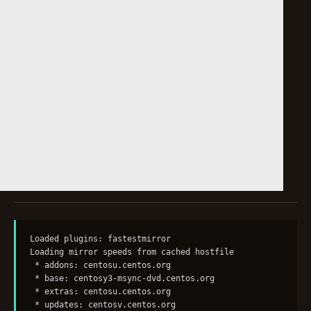
Loaded plugins: fastestmirror

Loading mirror speeds from cached hostfile

 * addons: centosu.centos.org

 * base: centosy3-msync-dvd.centos.org

 * extras: centosu.centos.org

 * updates: centosv.centos.org
