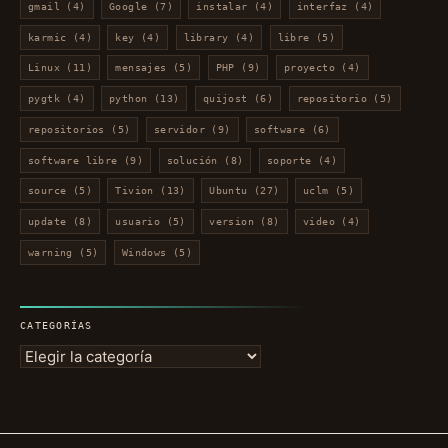
gmail
(4)
Google
(7)
instalar
(4)
interfaz
(4)
karmic
(4)
key
(4)
library
(4)
libre
(5)
Linux
(11)
mensajes
(5)
PHP
(9)
proyecto
(4)
pygtk
(4)
python
(13)
quijost
(6)
repositorio
(5)
repositorios
(5)
servidor
(9)
software
(6)
software libre
(9)
solución
(8)
soporte
(4)
source
(5)
Tivion
(13)
Ubuntu
(27)
uclm
(5)
update
(8)
usuario
(5)
version
(8)
video
(4)
warning
(5)
Windows
(5)
CATEGORÍAS