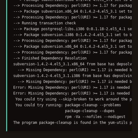
--> Processing Dependency: perl(URI) >= 1.17 for package: 
---> Package subversion.x86_64 0:1.4.2-4.el5_3.1 set to be
--> Processing Dependency: perl(URI) >= 1.17 for package: 
--> Running transaction check

---> Package postgresql-libs.i386 0:8.1.18-2.el5_4.1 set t
---> Package subversion.i386 0:1.4.2-4.el5_3.1 set to be u
--> Processing Dependency: perl(URI) >= 1.17 for package: 
---> Package subversion.x86_64 0:1.4.2-4.el5_3.1 set to be
--> Processing Dependency: perl(URI) >= 1.17 for package: 
--> Finished Dependency Resolution

subversion-1.4.2-4.el5_3.1.x86_64 from base has depsolving
  --> Missing Dependency: perl(URI) >= 1.17 is needed by p
subversion-1.4.2-4.el5_3.1.i386 from base has depsolving p
  --> Missing Dependency: perl(URI) >= 1.17 is needed by p
Error: Missing Dependency: perl(URI) >= 1.17 is needed by 
Error: Missing Dependency: perl(URI) >= 1.17 is needed by 
 You could try using --skip-broken to work around the prob
 You could try running: package-cleanup --problems

                        package-cleanup --dupes

                        rpm -Va --nofiles --nodigest
