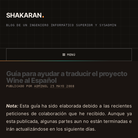
Saltar
al
SHAKARAN
contenido
BLOG DE UN INGENIERO INFORMÁTICO SUPERIOR Y SYSADMIN
MENÚ
Guía para ayudar a traducir el proyecto
Wine al Español
PUBLICADO POR
ADMIN
EL
25 MAYO 2008
Nota:
Esta guía ha sido elaborada debido a las recientes
peticiones de colaboración que he recibido. Aunque ya
esta publicada, algunas partes aun no están terminadas e
irán actualizándose en los siguiente días.