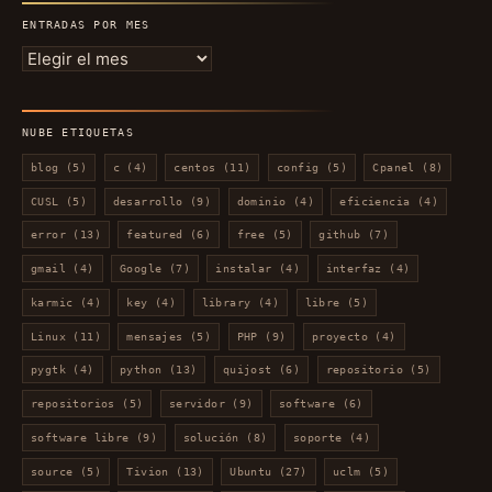
ENTRADAS POR MES
Entradas
por
mes
NUBE ETIQUETAS
blog
(5)
c
(4)
centos
(11)
config
(5)
Cpanel
(8)
CUSL
(5)
desarrollo
(9)
dominio
(4)
eficiencia
(4)
error
(13)
featured
(6)
free
(5)
github
(7)
gmail
(4)
Google
(7)
instalar
(4)
interfaz
(4)
karmic
(4)
key
(4)
library
(4)
libre
(5)
Linux
(11)
mensajes
(5)
PHP
(9)
proyecto
(4)
pygtk
(4)
python
(13)
quijost
(6)
repositorio
(5)
repositorios
(5)
servidor
(9)
software
(6)
software libre
(9)
solución
(8)
soporte
(4)
source
(5)
Tivion
(13)
Ubuntu
(27)
uclm
(5)