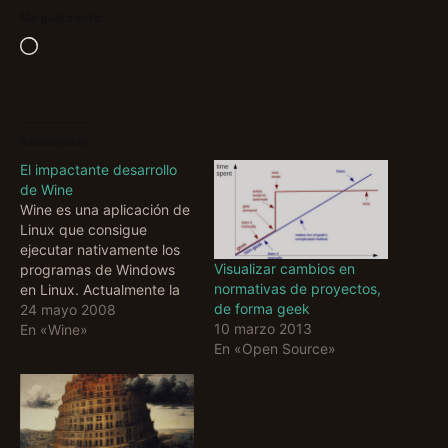
Me gusta esto:
Cargando...
Relacionado
El impactante desarrollo
de Wine
Wine es una aplicación de
Linux que consigue
ejecutar nativamente los
Visualizar cambios en
programas de Windows
normativas de proyectos,
en Linux. Actualmente la
de forma geek
versión de la aplicación es
24 mayo 2008
10 marzo 2013
la 1.0-rc2 lanzada hoy
En «Wine»
En «Open Source»
mismo. Llevo siguiendo de
cerca su desarrollo y me
sorprendido como del dia
16 de mayo (cuando se
lanzo la versión 1.0-rc1)