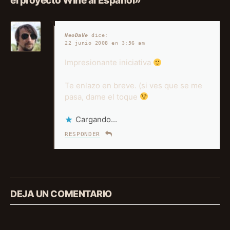
el proyecto Wine al Español»
NeoDaVe
dice:
22 junio 2008 en 3:56 am
Impresionante iniciativa
Te enlazo en breve. (si ves que se me
pasa, dame el toque
Cargando...
RESPONDER
DEJA UN COMENTARIO