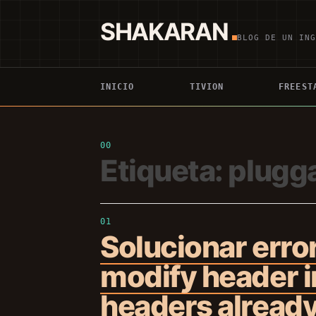
Saltar
al
SHAKARAN
contenido
BLOG DE UN IN
INICIO
TIVION
FREEST
Etiqueta:
plugg
Solucionar erro
modify header i
headers already