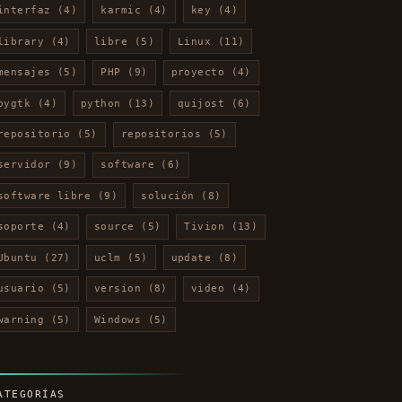
interfaz
(4)
karmic
(4)
key
(4)
library
(4)
libre
(5)
Linux
(11)
mensajes
(5)
PHP
(9)
proyecto
(4)
pygtk
(4)
python
(13)
quijost
(6)
repositorio
(5)
repositorios
(5)
servidor
(9)
software
(6)
software libre
(9)
solución
(8)
soporte
(4)
source
(5)
Tivion
(13)
Ubuntu
(27)
uclm
(5)
update
(8)
usuario
(5)
version
(8)
video
(4)
warning
(5)
Windows
(5)
ATEGORÍAS