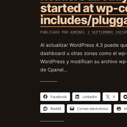
started at wp-c
includes/plugg
PUBLICADO POR
ADMIN
EL
2 SEPTIEMBRE 2015
Al actualizar WordPress 4.3 puede que
dashboard u otras zonas como el wp-l
WordPress y modifican su archivo wp-
de Cpanel…
Comparte:
Facebook
LinkedIn
X
Reddit
Correo electrónico
I
Me gusta esto: