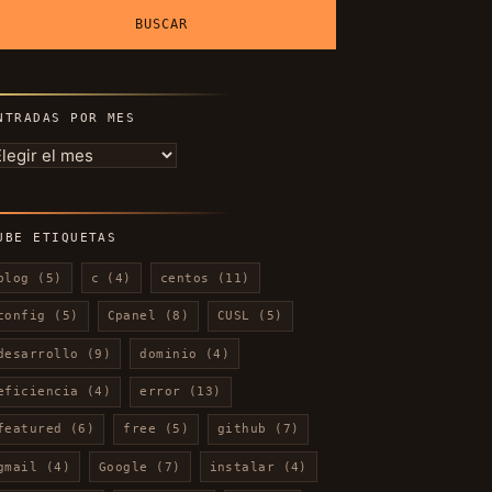
NTRADAS POR MES
ntradas
or
es
UBE ETIQUETAS
blog
(5)
c
(4)
centos
(11)
config
(5)
Cpanel
(8)
CUSL
(5)
desarrollo
(9)
dominio
(4)
eficiencia
(4)
error
(13)
featured
(6)
free
(5)
github
(7)
gmail
(4)
Google
(7)
instalar
(4)