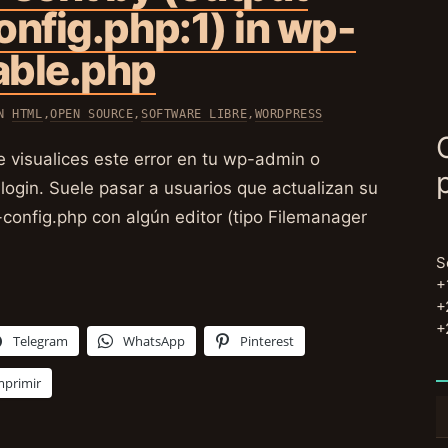
onfig.php:1) in wp-
able.php
EN
HTML
,
OPEN SOURCE
,
SOFTWARE LIBRE
,
WORDPRESS
 visualices este error en tu wp-admin o
ogin. Suele pasar a usuarios que actualizan su
config.php con algún editor (tipo Filemanager
S
+
+
+
Telegram
WhatsApp
Pinterest
mprimir
B