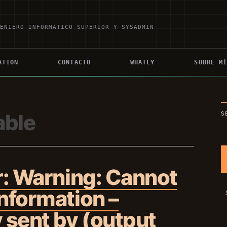
GENIERO INFORMÁTICO SUPERIOR Y SYSADMIN
ATION
CONTACTO
WHATLY
SOBRE M
able
S
r: Warning: Cannot
nformation –
 sent by (output