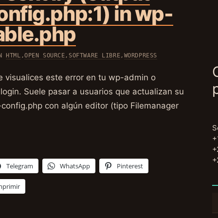
onfig.php:1) in wp-
able.php
EN
HTML
,
OPEN SOURCE
,
SOFTWARE LIBRE
,
WORDPRESS
 visualices este error en tu wp-admin o
ogin. Suele pasar a usuarios que actualizan su
config.php con algún editor (tipo Filemanager
S
+
+
+
Telegram
WhatsApp
Pinterest
mprimir
B