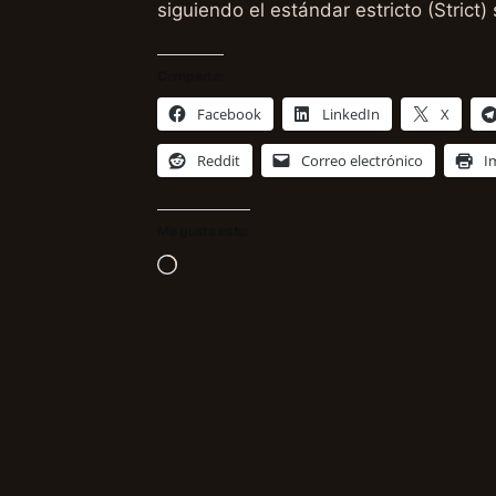
siguiendo el estándar estricto (Stric
Comparte:
Facebook
LinkedIn
X
Reddit
Correo electrónico
I
Me gusta esto:
Cargando...