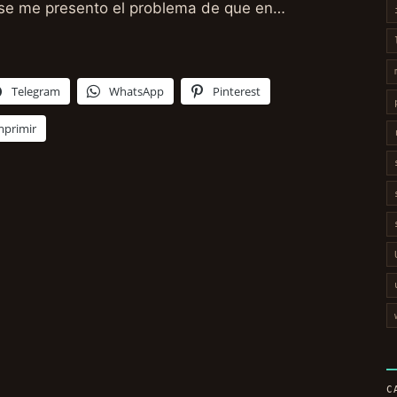
t) se me presento el problema de que en…
Telegram
WhatsApp
Pinterest
mprimir
C