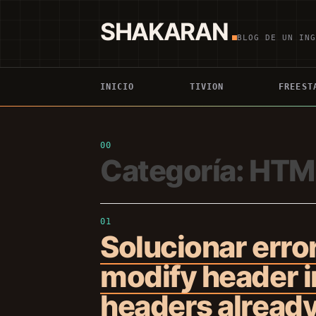
Saltar
al
SHAKARAN
contenido
BLOG DE UN IN
INICIO
TIVION
FREEST
Categoría:
HTM
Solucionar erro
modify header i
headers already