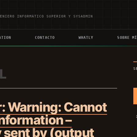
GENIERO INFORMÁTICO SUPERIOR Y SYSADMIN
ATION
CONTACTO
WHATLY
SOBRE M
L
S
r: Warning: Cannot
nformation –
 sent by (output