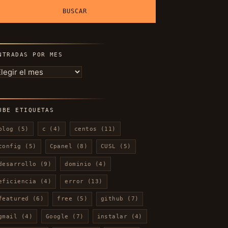
NTRADAS POR MES
ntradas
or
es
UBE ETIQUETAS
blog
(5)
c
(4)
centos
(11)
config
(5)
Cpanel
(8)
CUSL
(5)
desarrollo
(9)
dominio
(4)
eficiencia
(4)
error
(13)
featured
(6)
free
(5)
github
(7)
gmail
(4)
Google
(7)
instalar
(4)