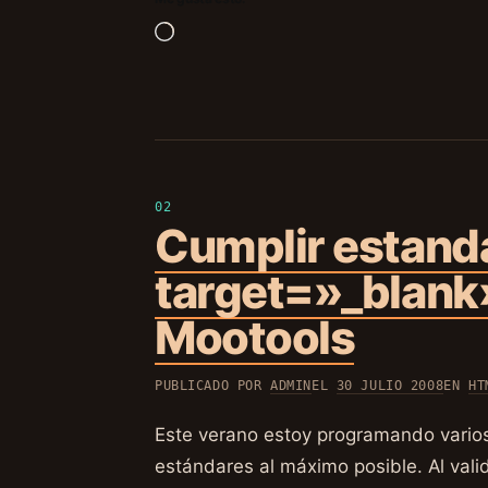
Cargando...
Cumplir estand
target=»_blank»
Mootools
PUBLICADO POR
ADMIN
EL
30 JULIO 2008
EN
HT
Este verano estoy programando varios
estándares al máximo posible. Al vali