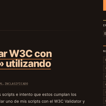
E
E
p
m
ar W3C con
N
 utilizando
ML
,
INCLASIFICADO
 scripts e intento que estos cumplan los
dar uno de mis scripts con el W3C Validator y