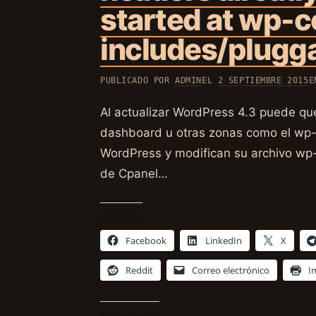
started at wp-c
includes/plugg
PUBLICADO POR
ADMIN
EL
2 SEPTIEMBRE 2015
Al actualizar WordPress 4.3 puede que
dashboard u otras zonas como el wp-l
WordPress y modifican su archivo wp-
de Cpanel…
Comparte:
Facebook
LinkedIn
X
Reddit
Correo electrónico
I
Me gusta esto: