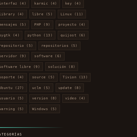
interfaz
(4)
karmic
(4)
key
(4)
library
(4)
libre
(5)
Linux
(11)
mensajes
(5)
PHP
(9)
proyecto
(4)
pygtk
(4)
python
(13)
quijost
(6)
repositorio
(5)
repositorios
(5)
servidor
(9)
software
(6)
software libre
(9)
solución
(8)
soporte
(4)
source
(5)
Tivion
(13)
Ubuntu
(27)
uclm
(5)
update
(8)
usuario
(5)
version
(8)
video
(4)
warning
(5)
Windows
(5)
ATEGORÍAS