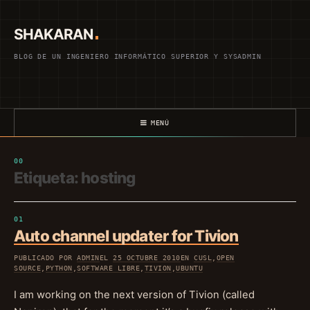
Saltar
al
SHAKARAN
contenido
BLOG DE UN INGENIERO INFORMÁTICO SUPERIOR Y SYSADMIN
MENÚ
Etiqueta:
hosting
Auto channel updater for Tivion
PUBLICADO POR
ADMIN
EL
25 OCTUBRE 2010
EN
CUSL
,
OPEN
SOURCE
,
PYTHON
,
SOFTWARE LIBRE
,
TIVION
,
UBUNTU
I am working on the next version of Tivion (called