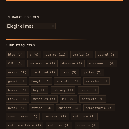
ENTRADAS POR MES
Entradas
por
mes
NUBE ETIQUETAS
blog
(5)
c
(4)
centos
(11)
config
(5)
Cpanel
(8)
CUSL
(5)
desarrollo
(9)
dominio
(4)
eficiencia
(4)
error
(13)
featured
(6)
free
(5)
github
(7)
gmail
(4)
Google
(7)
instalar
(4)
interfaz
(4)
karmic
(4)
key
(4)
library
(4)
libre
(5)
Linux
(11)
mensajes
(5)
PHP
(9)
proyecto
(4)
pygtk
(4)
python
(13)
quijost
(6)
repositorio
(5)
repositorios
(5)
servidor
(9)
software
(6)
software libre
(9)
solución
(8)
soporte
(4)