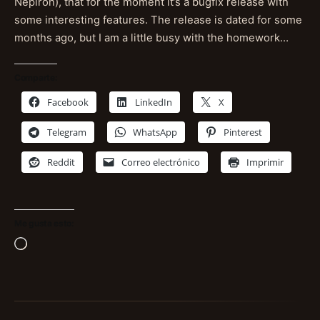
Nepiron), that for the moment it’s a bugfix release with
some interesting features. The release is dated for some
months ago, but I am a little busy with the homework…
Comparte:
Facebook
LinkedIn
X
Telegram
WhatsApp
Pinterest
Reddit
Correo electrónico
Imprimir
Me gusta esto:
Cargando...