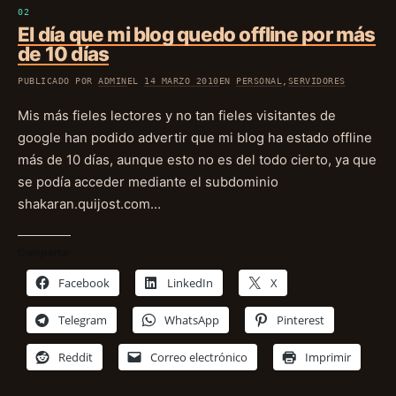
El día que mi blog quedo offline por más
de 10 días
PUBLICADO POR
ADMIN
EL
14 MARZO 2010
EN
PERSONAL
,
SERVIDORES
Mis más fieles lectores y no tan fieles visitantes de
google han podido advertir que mi blog ha estado offline
más de 10 días, aunque esto no es del todo cierto, ya que
se podía acceder mediante el subdominio
shakaran.quijost.com…
Comparte:
Facebook
LinkedIn
X
Telegram
WhatsApp
Pinterest
Reddit
Correo electrónico
Imprimir