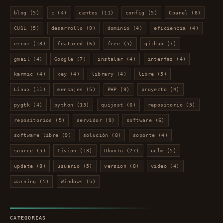
blog
(5)
c
(4)
centos
(11)
config
(5)
Cpanel
(8)
CUSL
(5)
desarrollo
(9)
dominio
(4)
eficiencia
(4)
error
(13)
featured
(6)
free
(5)
github
(7)
gmail
(4)
Google
(7)
instalar
(4)
interfaz
(4)
karmic
(4)
key
(4)
library
(4)
libre
(5)
Linux
(11)
mensajes
(5)
PHP
(9)
proyecto
(4)
pygtk
(4)
python
(13)
quijost
(6)
repositorio
(5)
repositorios
(5)
servidor
(9)
software
(6)
software libre
(9)
solución
(8)
soporte
(4)
source
(5)
Tivion
(13)
Ubuntu
(27)
uclm
(5)
update
(8)
usuario
(5)
version
(8)
video
(4)
warning
(5)
Windows
(5)
CATEGORÍAS