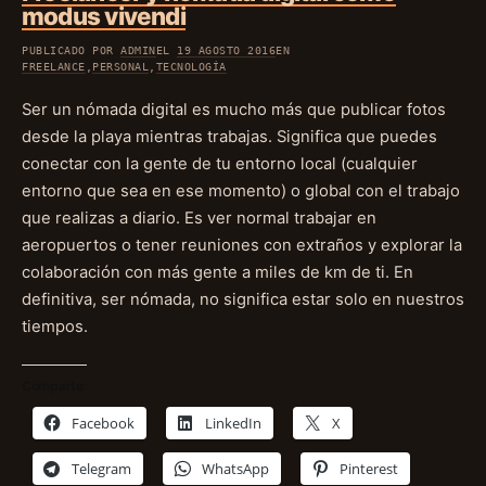
modus vivendi
PUBLICADO POR
ADMIN
EL
19 AGOSTO 2016
EN
FREELANCE
,
PERSONAL
,
TECNOLOGÍA
Ser un nómada digital es mucho más que publicar fotos
desde la playa mientras trabajas. Significa que puedes
conectar con la gente de tu entorno local (cualquier
entorno que sea en ese momento) o global con el trabajo
que realizas a diario. Es ver normal trabajar en
aeropuertos o tener reuniones con extraños y explorar la
colaboración con más gente a miles de km de ti. En
definitiva, ser nómada, no significa estar solo en nuestros
tiempos.
Comparte:
Facebook
LinkedIn
X
Telegram
WhatsApp
Pinterest