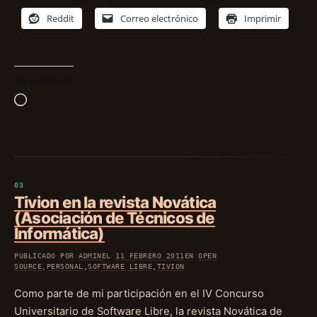
Reddit
Correo electrónico
Imprimir
Me gusta esto:
Cargando...
Tivion en la revista Novática
(Asociación de Técnicos de
Informática)
PUBLICADO POR
ADMIN
EL
11 FEBRERO 2011
EN
OPEN
SOURCE
,
PERSONAL
,
SOFTWARE LIBRE
,
TIVION
Como parte de mi participación en el IV Concurso
Universitario de Software Libre, la revista Novática de