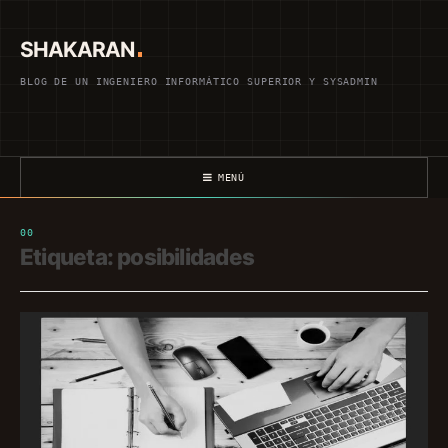
Saltar
al
SHAKARAN
contenido
BLOG DE UN INGENIERO INFORMÁTICO SUPERIOR Y SYSADMIN
MENÚ
Etiqueta:
posibilidades