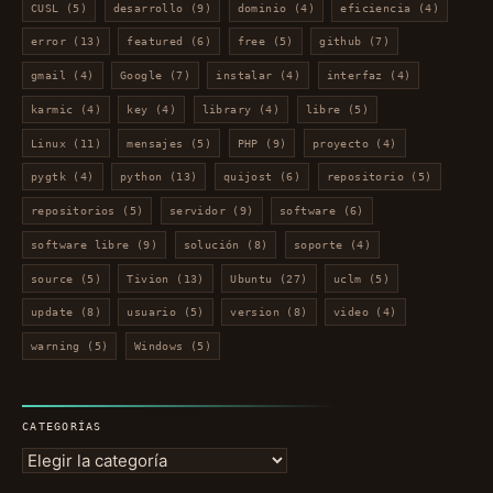
CUSL
(5)
desarrollo
(9)
dominio
(4)
eficiencia
(4)
error
(13)
featured
(6)
free
(5)
github
(7)
gmail
(4)
Google
(7)
instalar
(4)
interfaz
(4)
karmic
(4)
key
(4)
library
(4)
libre
(5)
Linux
(11)
mensajes
(5)
PHP
(9)
proyecto
(4)
pygtk
(4)
python
(13)
quijost
(6)
repositorio
(5)
repositorios
(5)
servidor
(9)
software
(6)
software libre
(9)
solución
(8)
soporte
(4)
source
(5)
Tivion
(13)
Ubuntu
(27)
uclm
(5)
update
(8)
usuario
(5)
version
(8)
video
(4)
warning
(5)
Windows
(5)
CATEGORÍAS