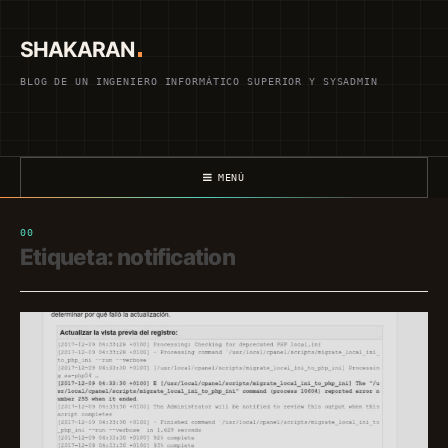
Saltar
al
SHAKARAN
contenido
BLOG DE UN INGENIERO INFORMÁTICO SUPERIOR Y SYSADMIN
MENÚ
Etiqueta:
notification