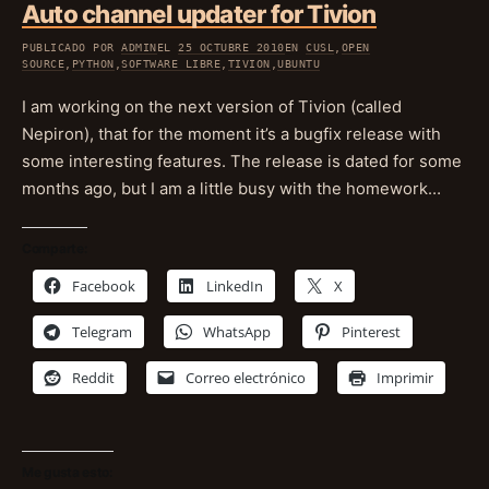
Auto channel updater for Tivion
PUBLICADO POR
ADMIN
EL
25 OCTUBRE 2010
EN
CUSL
,
OPEN
SOURCE
,
PYTHON
,
SOFTWARE LIBRE
,
TIVION
,
UBUNTU
I am working on the next version of Tivion (called
Nepiron), that for the moment it’s a bugfix release with
some interesting features. The release is dated for some
months ago, but I am a little busy with the homework…
Comparte:
Facebook
LinkedIn
X
Telegram
WhatsApp
Pinterest
Reddit
Correo electrónico
Imprimir
Me gusta esto: