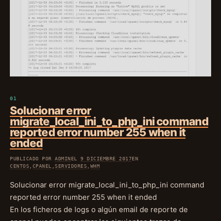
Solucionar error
migrate_local_ini_to_php_ini command
reported error number 255 when it
ended
PUBLICADO POR
ADMIN
EL
9 DICIEMBRE 2017
EN
CENTOS
,
CPANEL
,
SERVIDORES
,
WHM
Solucionar error migrate_local_ini_to_php_ini command
reported error number 255 when it ended
En los ficheros de logs o algún email de reporte de