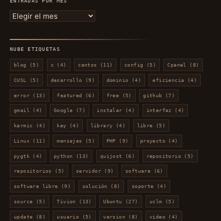
ENTRADAS POR MES
Entradas
por
mes
NUBE ETIQUETAS
blog
(5)
c
(4)
centos
(11)
config
(5)
Cpanel
(8)
CUSL
(5)
desarrollo
(9)
dominio
(4)
eficiencia
(4)
error
(13)
featured
(6)
free
(5)
github
(7)
gmail
(4)
Google
(7)
instalar
(4)
interfaz
(4)
karmic
(4)
key
(4)
library
(4)
libre
(5)
Linux
(11)
mensajes
(5)
PHP
(9)
proyecto
(4)
pygtk
(4)
python
(13)
quijost
(6)
repositorio
(5)
repositorios
(5)
servidor
(9)
software
(6)
software libre
(9)
solución
(8)
soporte
(4)
source
(5)
Tivion
(13)
Ubuntu
(27)
uclm
(5)
update
(8)
usuario
(5)
version
(8)
video
(4)