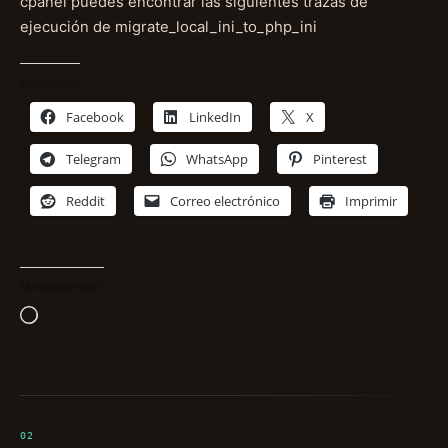
cpanel puedes encontrar las siguientes trazas de
ejecución de migrate_local_ini_to_php_ini
Comparte:
Facebook
LinkedIn
X
Telegram
WhatsApp
Pinterest
Reddit
Correo electrónico
Imprimir
Me gusta esto:
Cargando...