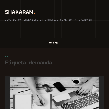
Saltar
al
SHAKARAN
contenido
BLOG DE UN INGENIERO INFORMÁTICO SUPERIOR Y SYSADMIN
MENÚ
Etiqueta:
demanda