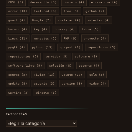
CUSL
(5)
desarrollo
(9)
dominio
(4)
eficiencia
(4)
error
(13)
featured
(6)
free
(5)
github
(7)
gmail
(4)
Google
(7)
instalar
(4)
interfaz
(4)
karmic
(4)
key
(4)
library
(4)
libre
(5)
Linux
(11)
mensajes
(5)
PHP
(9)
proyecto
(4)
pygtk
(4)
python
(13)
quijost
(6)
repositorio
(5)
repositorios
(5)
servidor
(9)
software
(6)
software libre
(9)
solución
(8)
soporte
(4)
source
(5)
Tivion
(13)
Ubuntu
(27)
uclm
(5)
update
(8)
usuario
(5)
version
(8)
video
(4)
warning
(5)
Windows
(5)
CATEGORÍAS