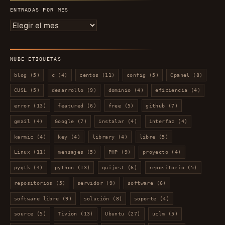
ENTRADAS POR MES
Entradas
por
mes
NUBE ETIQUETAS
blog
(5)
c
(4)
centos
(11)
config
(5)
Cpanel
(8)
CUSL
(5)
desarrollo
(9)
dominio
(4)
eficiencia
(4)
error
(13)
featured
(6)
free
(5)
github
(7)
gmail
(4)
Google
(7)
instalar
(4)
interfaz
(4)
karmic
(4)
key
(4)
library
(4)
libre
(5)
Linux
(11)
mensajes
(5)
PHP
(9)
proyecto
(4)
pygtk
(4)
python
(13)
quijost
(6)
repositorio
(5)
repositorios
(5)
servidor
(9)
software
(6)
software libre
(9)
solución
(8)
soporte
(4)
source
(5)
Tivion
(13)
Ubuntu
(27)
uclm
(5)