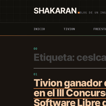
Saltar
al
SHAKARAN
contenido
BLOG DE UN IN
INICIO
TIVION
FREEST
Etiqueta:
ceslc
Tivion ganador 
en el III Concur
Software Libre 