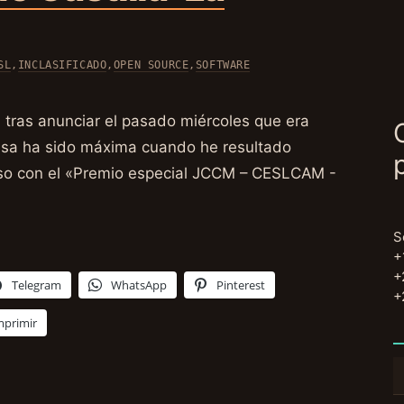
SL
,
INCLASIFICADO
,
OPEN SOURCE
,
SOFTWARE
 tras anunciar el pasado miércoles que era
presa ha sido máxima cuando he resultado
so con el «Premio especial JCCM – CESLCAM -
S
+
+
Telegram
WhatsApp
Pinterest
+
mprimir
B