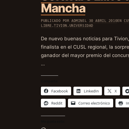
Mancha
PUBLICADO POR
ADMIN
EL
30 ABRIL 2010
EN
CU
LIBRE
,
TIVION
,
UNIVERSIDAD
De nuevo buenas noticias para Tivion,
finalista en el CUSL regional, la sor
ganador del mayor premio del concur
…
Comparte:
Facebook
LinkedIn
X
Reddit
Correo electrónico
I
Me gusta esto: