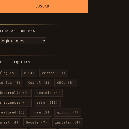
NTRADAS POR MES
ntradas
or
es
UBE ETIQUETAS
blog
(5)
c
(4)
centos
(11)
config
(5)
Cpanel
(8)
CUSL
(5)
desarrollo
(9)
dominio
(4)
eficiencia
(4)
error
(13)
featured
(6)
free
(5)
github
(7)
gmail
(4)
Google
(7)
instalar
(4)