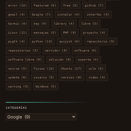
error
(13)
featured
(6)
free
(5)
github
(7)
gmail
(4)
Google
(7)
instalar
(4)
interfaz
(4)
karmic
(4)
key
(4)
library
(4)
libre
(5)
Linux
(11)
mensajes
(5)
PHP
(9)
proyecto
(4)
pygtk
(4)
python
(13)
quijost
(6)
repositorio
(5)
repositorios
(5)
servidor
(9)
software
(6)
software libre
(9)
solución
(8)
soporte
(4)
source
(5)
Tivion
(13)
Ubuntu
(27)
uclm
(5)
update
(8)
usuario
(5)
version
(8)
video
(4)
warning
(5)
Windows
(5)
CATEGORÍAS