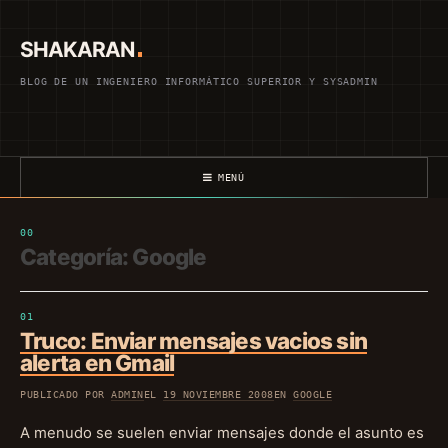
Saltar
al
SHAKARAN
contenido
BLOG DE UN INGENIERO INFORMÁTICO SUPERIOR Y SYSADMIN
MENÚ
Categoría:
Google
Truco: Enviar mensajes vacios sin
alerta en Gmail
PUBLICADO POR
ADMIN
EL
19 NOVIEMBRE 2008
EN
GOOGLE
A menudo se suelen enviar mensajes donde el asunto es