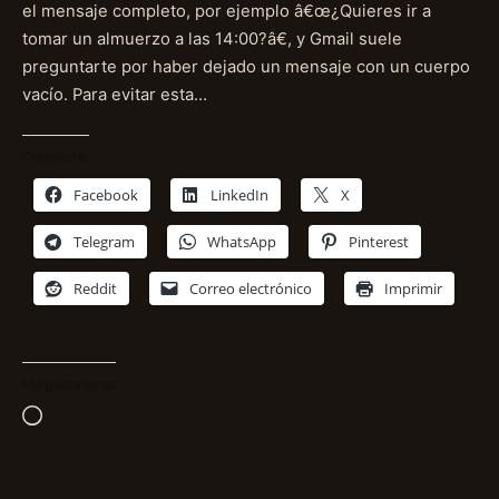
el mensaje completo, por ejemplo â€œ¿Quieres ir a
tomar un almuerzo a las 14:00?â€, y Gmail suele
preguntarte por haber dejado un mensaje con un cuerpo
vacío. Para evitar esta…
Comparte:
Facebook
LinkedIn
X
Telegram
WhatsApp
Pinterest
Reddit
Correo electrónico
Imprimir
Me gusta esto:
Cargando...