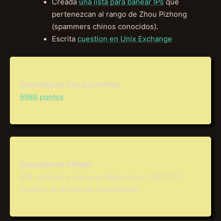
Creada
una lista para banear IPs
que
pertenezcan al rango de Zhou Pizhong
(spammers chinos conocidos).
Escrita
cuestion en Unix Exchange
Actividad en StackOverflow
5986 puntos
Actividad en GitHub
616 commits a cierre de Septiembre 2017 (273
creados en el mes de Septiembre)