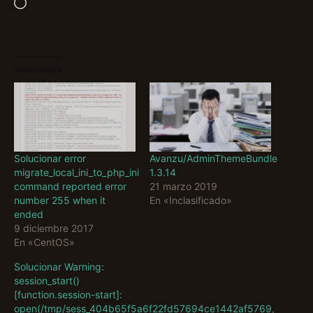
Cargando...
Relacionado
Solucionar error
Avanzu/AdminThemeBundle
migrate_local_ini_to_php_ini
1.3.14
command reported error
21 marzo 2019
number 255 when it
En «Inclasificado»
ended
9 diciembre 2017
En «CentOS»
Solucionar Warning:
session_start()
[function.session-start]:
open(/tmp/sess_404b65f5a6f22fd57694ce1442af5769,