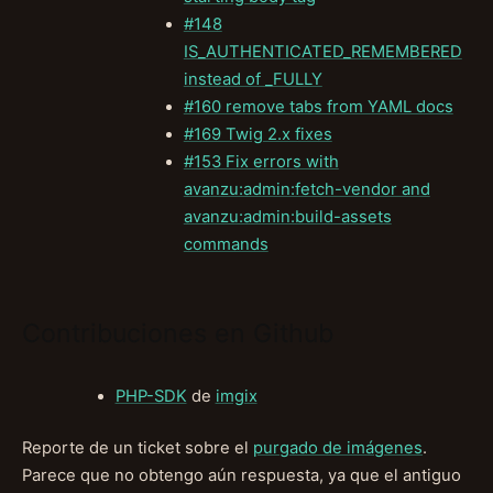
#148
IS_AUTHENTICATED_REMEMBERED
instead of _FULLY
#160 remove tabs from YAML docs
#169 Twig 2.x fixes
#153 Fix errors with
avanzu:admin:fetch-vendor and
avanzu:admin:build-assets
commands
Contribuciones en Github
PHP-SDK
de
imgix
Reporte de un ticket sobre el
purgado de imágenes
.
Parece que no obtengo aún respuesta, ya que el antiguo