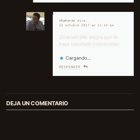
shakaran
dice:
13 octubre 2017 en 11:14 am
¡Gracias! ¡Me alegra que te
haya resultado interesante!
Cargando...
RESPONDER
DEJA UN COMENTARIO