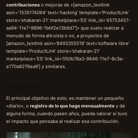
contribuciones
o mejoras de «[amazon_textlink
asin=’1535174064′ text=’hacking’ template=’ProductLink’
store=’shakaran-21′ marketplace=’ES’ link_id=’45753457-
aa94-11e7-9896-1bbf2e13b9d7′]» que suelo realizar a
menudo de forma altruista o no, a proyectos de
[amazon_textlink asin=’8493355518′ text=’software libre’
template=’ProductLink’ store=’shakaran-21′
marketplace=’ES’ link_id=’050b78a3-9846-11e7-8c3a-
e770a8276ea9′] y similares.
Objetivo
El principal objetivo de esto, es mantener un pequeño
«diario», o
registro de lo que hago mensualmente
y de
alguna forma, cuando pasen años, pueda valorar si tuvo
el impacto que pensaba al realizar esa contribución.
Reproductor