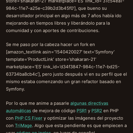
store=’shakaran-21′ marketplace=’ES’ link_id=’31c54ea1-
984c-11e7-a25e-c39b2d3b45f0′], que bueno su
desarrollador principal en algo más de 7 años había ido
mejorando en tiempos libres y liberándolo para la
comunidad y con aportes de contribuciones.
Se me paso por la cabeza hacer un fork en
[amazon_textlink asin=’1540420027′ text=’Symfony’
template=’ProductLink’ store=’shakaran-21′
marketplace=’ES’ link_id=’d34f3847-984c-11e7-bd25-
63734ba8cb4c’], pero justo después vi en su perfil que el
mismo estaba comenzando un gran refactor basado en
Symfony.
Por lo que me anime a pasarle
algunas directivas
automáticas
de mejora de código
PSR1
y
PSR2
en PHP
con
PHP CS Fixer
y optimizar las imágenes del proyecto
con
TriMage
. Algo que esta pendiente es que empiecen a
usar
código en ingles
, en lugar de español.