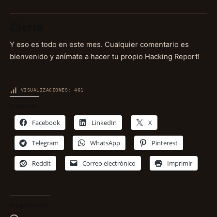
Cierre
Y eso es todo en este mes. Cualquier comentario es
bienvenido y anímate a hacer tu propio Hacking Report!
VISUALIZACIONES:
461
Comparte:
Facebook
LinkedIn
X
Telegram
WhatsApp
Pinterest
Reddit
Correo electrónico
Imprimir
Me gusta esto: