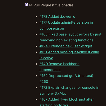
14 Pull Request fusionadas
#178 Added .bowerrc
#177 Update adminlte version in
composer.json
#168 Fixed base layout errors by just
removing non existing functions
#124 Extended nav user widget
#151 Added missing isActive if child
is active
#140 Remove backbone
dependence
#152 Deprecated getAttributes()
#250
#172 Explain changes for console in
symfony 3.x/4.x
#167 Added Twig block just after
starting body tag