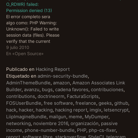
O_RDWR) failed:
Permission denied (13)
El error completo sera
algo como: PHP Warning:
Unknown(): Failed to write
session data (files). Please
verify that the current
setting of
9 julio 2010
session.save_path is
En «Open Source»
correct (/tmp/) in
Unknown on line 0 PHP
Publicado en
Hacking Report
Warning: Unknown():
Etiquetado en
admin-security-bundle
,
open(/tmp/sess_404b65f5a6f22fd57694ce1442af5769,
AdminThemeBundle
,
amazon
,
Amazon Associates Link
O_RDWR) failed: No such
Builder
,
avanzu
,
bugs
,
cadena favores
,
contribuciones
,
file or directory (2) in
contributions
,
doctrineorm
,
FacturaScripts
,
Unknown on line 0 PHP
FOSUserBundle
,
free software
,
freelance
,
geeks
,
github
,
Warning:…
hack
,
hacker
,
hacking
,
hacking report
,
imgix
,
letsencrypt
,
LiipImagineBundle
,
mailgun
,
meme
,
MyDumper
,
networking
,
noviembre 2016
,
organización
,
passive
income
,
phone-number-bundle
,
PHP
,
php-cs-fixer
,
report
,
software libre
,
stackoverflow
,
StyleCI
,
telegram
,