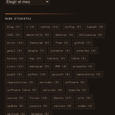
Entradas
por
mes
NUBE ETIQUETAS
blog
(5)
c
(4)
centos
(11)
config
(5)
Cpanel
(8)
CUSL
(5)
desarrollo
(9)
dominio
(4)
eficiencia
(4)
error
(13)
featured
(6)
free
(5)
github
(7)
gmail
(4)
Google
(7)
instalar
(4)
interfaz
(4)
karmic
(4)
key
(4)
library
(4)
libre
(5)
Linux
(11)
mensajes
(5)
PHP
(9)
proyecto
(4)
pygtk
(4)
python
(13)
quijost
(6)
repositorio
(5)
repositorios
(5)
servidor
(9)
software
(6)
software libre
(9)
solución
(8)
soporte
(4)
source
(5)
Tivion
(13)
Ubuntu
(27)
uclm
(5)
update
(8)
usuario
(5)
version
(8)
video
(4)
warning
(5)
Windows
(5)