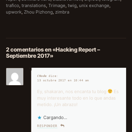
trafico
,
translations
,
Trimage
,
twig
,
unix exchange
,
upwork
,
Zhou Pizhong
,
zimbra
2 comentarios en «Hacking Report –
Septiembre 2017»
CNode
dice:
13 octubre 2017 en 10:44 am
Ey, shakaran, nos encanta tu blog
Es
muy interesante todo en lo que andas
metido. ¡Un abrazo!
Cargando...
RESPONDER