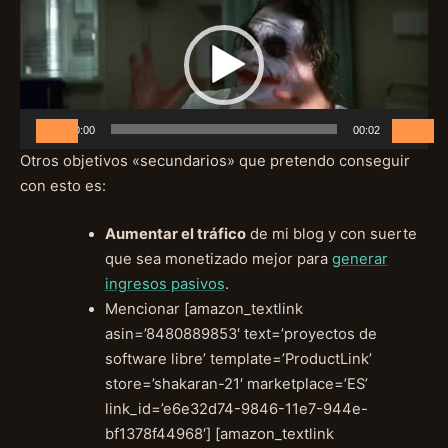
de
vídeo
00:00
00:02
Otros objetivos «secundarios» que pretendo conseguir
con esto es:
Aumentar el tráfico
de mi blog y con suerte
que sea monetizado mejor para
generar
ingresos pasivos
.
Mencionar [amazon_textlink
asin=’8480889853′ text=’proyectos de
software libre’ template=’ProductLink’
store=’shakaran-21′ marketplace=’ES’
link_id=’e6e32d74-9846-11e7-944e-
bf1378f44968′] [amazon_textlink