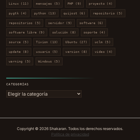
Linux
(11)
mensajes
(5)
PHP
(9)
proyecto
(4)
pygtk
(4)
python
(13)
quijost
(6)
repositorio
(5)
repositorios
(5)
servidor
(9)
software
(6)
software libre
(9)
solución
(8)
soporte
(4)
source
(5)
Tivion
(13)
Ubuntu
(27)
uclm
(5)
update
(8)
usuario
(5)
version
(8)
video
(4)
warning
(5)
Windows
(5)
CATEGORÍAS
Copyright © 2026 Shakaran. Todos los derechos reservados.
Política de privacidad