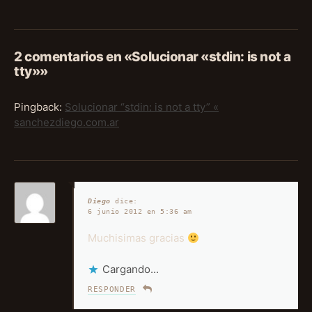
2 comentarios en «Solucionar «stdin: is not a
tty»»
Pingback:
Solucionar “stdin: is not a tty” «
sanchezdiego.com.ar
Diego
dice:
6 junio 2012 en 5:36 am
Muchisimas gracias
Cargando...
RESPONDER