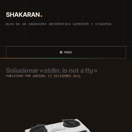
Saltar
al
SHAKARAN
contenido
BLOG DE UN INGENIERO INFORMÁTICO SUPERIOR Y SYSADMIN
MENÚ
Solucionar «stdin: is not a tty»
PUBLICADO POR
ADMIN
EL
17 DICIEMBRE 2011