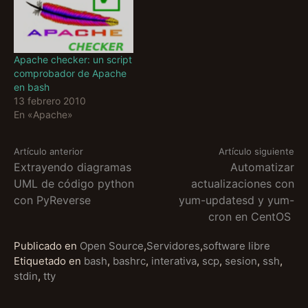
bibliotecas esten
disponibles al realizar
nuestros programas,
debemos agregarlas al
Apache checker: un script
classpath del sistema.
comprobador de Apache
JFlex y…
en bash
13 febrero 2010
En «Apache»
Seguir
Artículo anterior
Artículo siguiente
Extrayendo diagramas
Automatizar
UML de código python
actualizaciones con
leyendo
con PyReverse
yum-updatesd y yum-
cron en CentOS
Publicado en
Open Source
,
Servidores
,
software libre
Etiquetado en
bash
,
bashrc
,
interativa
,
scp
,
sesion
,
ssh
,
stdin
,
tty