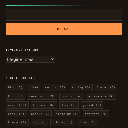
Buscar:
ENTRADAS POR MES
Entradas
por
mes
NUBE ETIQUETAS
blog
(5)
c
(4)
centos
(11)
config
(5)
Cpanel
(8)
CUSL
(5)
desarrollo
(9)
dominio
(4)
eficiencia
(4)
error
(13)
featured
(6)
free
(5)
github
(7)
gmail
(4)
Google
(7)
instalar
(4)
interfaz
(4)
karmic
(4)
key
(4)
library
(4)
libre
(5)