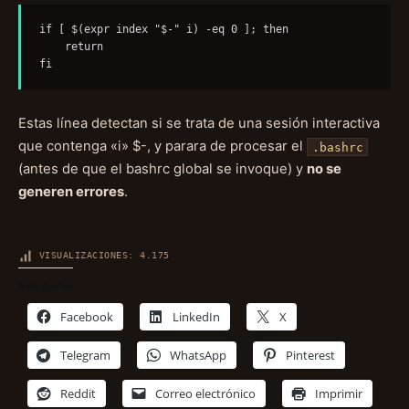
if [ $(expr index "$-" i) -eq 0 ]; then

    return

fi
Estas línea detectan si se trata de una sesión interactiva
que contenga «i» $-, y parara de procesar el
.bashrc
(antes de que el bashrc global se invoque) y
no se
generen errores
.
VISUALIZACIONES:
4.175
Comparte:
Facebook
LinkedIn
X
Telegram
WhatsApp
Pinterest
Reddit
Correo electrónico
Imprimir