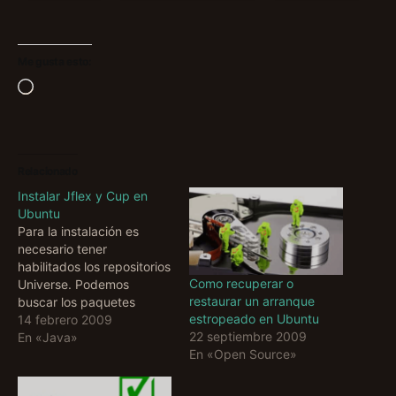
Me gusta esto:
Cargando...
Relacionado
Instalar Jflex y Cup en
Ubuntu
Para la instalación es
necesario tener
habilitados los repositorios
Como recuperar o
Universe. Podemos
restaurar un arranque
buscar los paquetes
estropeado en Ubuntu
necesarios en Synaptic
14 febrero 2009
22 septiembre 2009
llamados jflex y cup o bien
En «Java»
En «Open Source»
ejecutamos en consola: $
sudo apt-get install jflex
cup Para que las