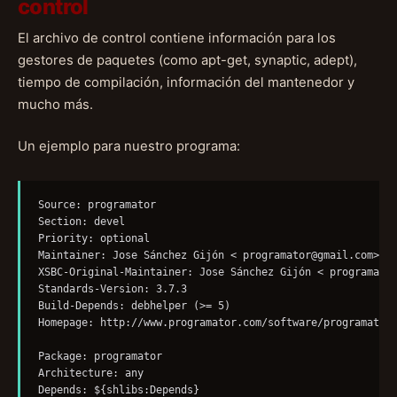
control
El archivo de control contiene información para los
gestores de paquetes (como apt-get, synaptic, adept),
tiempo de compilación, información del mantenedor y
mucho más.
Un ejemplo para nuestro programa:
Source: programator

Section: devel

Priority: optional

Maintainer: Jose Sánchez Gijón < 
programator@gmail.com
>

XSBC-Original-Maintainer: Jose Sánchez Gijón < 
programato
Standards-Version: 3.7.3

Build-Depends: debhelper (>= 5)

Homepage: http://www.programator.com/software/programator/
Package: programator

Architecture: any

Depends: ${shlibs:Depends}
