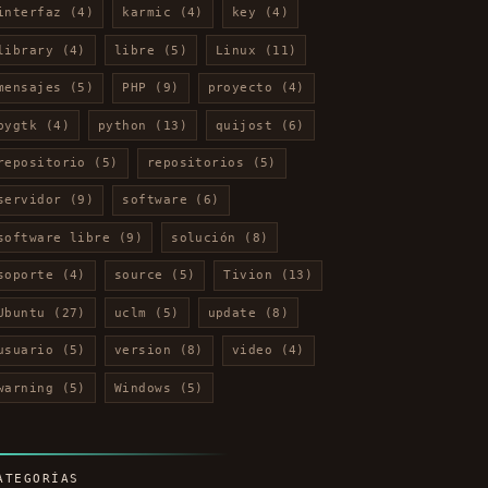
interfaz
(4)
karmic
(4)
key
(4)
library
(4)
libre
(5)
Linux
(11)
mensajes
(5)
PHP
(9)
proyecto
(4)
pygtk
(4)
python
(13)
quijost
(6)
repositorio
(5)
repositorios
(5)
servidor
(9)
software
(6)
software libre
(9)
solución
(8)
soporte
(4)
source
(5)
Tivion
(13)
Ubuntu
(27)
uclm
(5)
update
(8)
usuario
(5)
version
(8)
video
(4)
warning
(5)
Windows
(5)
ATEGORÍAS