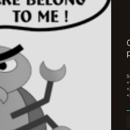
S
+
+
+
B