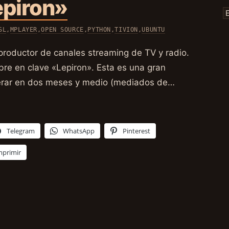
epiron»
SL
,
MPLAYER
,
OPEN SOURCE
,
PYTHON
,
TIVION
,
UBUNTU
productor de canales streaming de TV y radio.
bre en clave «Lepiron». Esta es una gran
iberar en dos meses y medio (mediados de…
Telegram
WhatsApp
Pinterest
mprimir