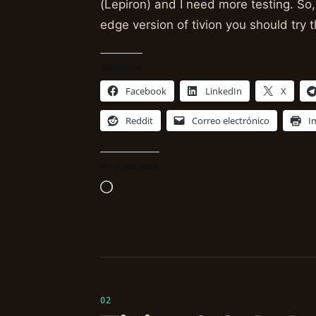
(Lepiron) and I need more testing. So,
edge version of tivion you should try 
Comparte:
Facebook
LinkedIn
X
Reddit
Correo electrónico
I
Me gusta esto:
Cargando...