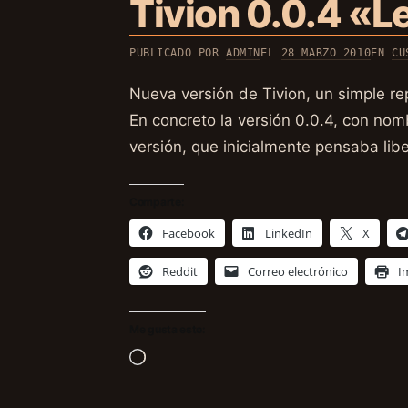
Tivion 0.0.4 «L
PUBLICADO POR
ADMIN
EL
28 MARZO 2010
EN
CU
Nueva versión de Tivion, un simple re
En concreto la versión 0.0.4, con nom
versión, que inicialmente pensaba l
Comparte:
Facebook
LinkedIn
X
Reddit
Correo electrónico
I
Me gusta esto:
Cargando...