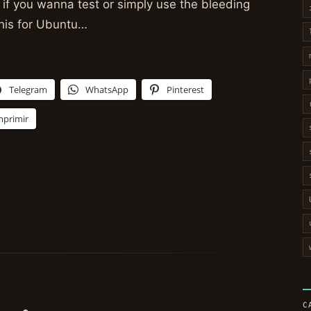
 if you wanna test or simply use the bleeding
this for Ubuntu…
Telegram
WhatsApp
Pinterest
mprimir
C