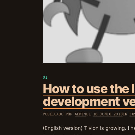
How to use the 
development ver
PUBLICADO POR
ADMIN
EL
16 JUNIO 2010
EN
CU
(English version) Tivion is growing. 