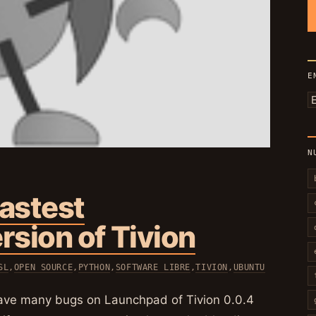
E
E
p
m
N
lastest
sion of Tivion
SL
,
OPEN SOURCE
,
PYTHON
,
SOFTWARE LIBRE
,
TIVION
,
UBUNTU
I have many bugs on Launchpad of Tivion 0.0.4