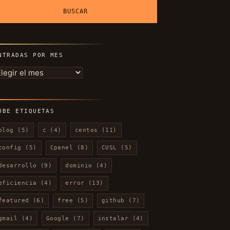
NTRADAS POR MES
ntradas
or
es
UBE ETIQUETAS
blog
(5)
c
(4)
centos
(11)
config
(5)
Cpanel
(8)
CUSL
(5)
desarrollo
(9)
dominio
(4)
eficiencia
(4)
error
(13)
featured
(6)
free
(5)
github
(7)
gmail
(4)
Google
(7)
instalar
(4)