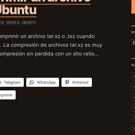
 Ubuntu
EN SOURCE
,
UBUNTU
E
rimir un archivo tar.xz o .txz cuando
E
. La compresión de archivos tar.xz es muy
p
compresión sin perdida con un alto ratio…
m
N
Telegram
WhatsApp
Pinterest
mprimir