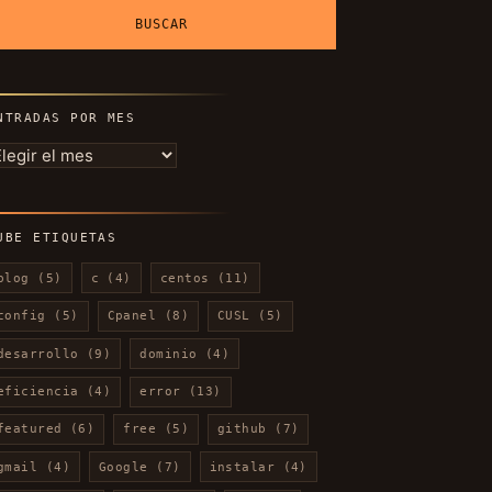
NTRADAS POR MES
ntradas
or
es
UBE ETIQUETAS
blog
(5)
c
(4)
centos
(11)
config
(5)
Cpanel
(8)
CUSL
(5)
desarrollo
(9)
dominio
(4)
eficiencia
(4)
error
(13)
featured
(6)
free
(5)
github
(7)
gmail
(4)
Google
(7)
instalar
(4)