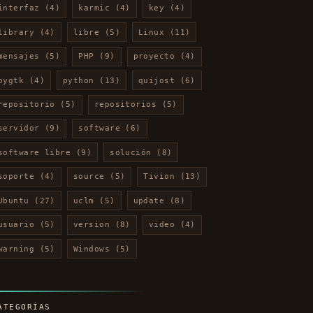
interfaz
(4)
karmic
(4)
key
(4)
library
(4)
libre
(5)
Linux
(11)
mensajes
(5)
PHP
(9)
proyecto
(4)
pygtk
(4)
python
(13)
quijost
(6)
repositorio
(5)
repositorios
(5)
servidor
(9)
software
(6)
software libre
(9)
solución
(8)
soporte
(4)
source
(5)
Tivion
(13)
Ubuntu
(27)
uclm
(5)
update
(8)
usuario
(5)
version
(8)
video
(4)
warning
(5)
Windows
(5)
ATEGORÍAS