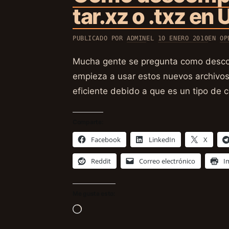
tar.xz o .txz en
PUBLICADO POR
ADMIN
EL
10 ENERO 2010
EN
OP
Mucha gente se pregunta como descomp
empieza a usar estos nuevos archivos
eficiente debido a que es un tipo de 
Comparte:
Facebook
LinkedIn
X
Reddit
Correo electrónico
I
Me gusta esto:
Cargando...