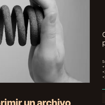
S
+
+
+
B
mir un archivo