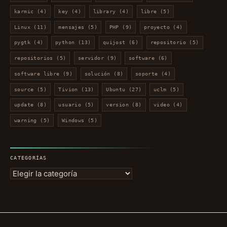
karmic
(4)
key
(4)
library
(4)
libre
(5)
Linux
(11)
mensajes
(5)
PHP
(9)
proyecto
(4)
pygtk
(4)
python
(13)
quijost
(6)
repositorio
(5)
repositorios
(5)
servidor
(9)
software
(6)
software libre
(9)
solución
(8)
soporte
(4)
source
(5)
Tivion
(13)
Ubuntu
(27)
uclm
(5)
update
(8)
usuario
(5)
version
(8)
video
(4)
warning
(5)
Windows
(5)
CATEGORÍAS