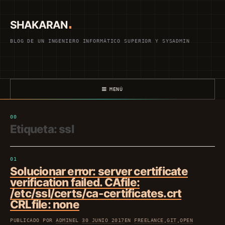
Saltar
al
SHAKARAN
contenido
BLOG DE UN INGENIERO INFORMÁTICO SUPERIOR Y SYSADMIN
MENÚ
Etiqueta:
ssl
Solucionar error: server certificate
verification failed. CAfile:
/etc/ssl/certs/ca-certificates.crt
CRLfile: none
PUBLICADO POR
ADMIN
EL
30 JUNIO 2017
EN
FREELANCE
,
GIT
,
OPEN