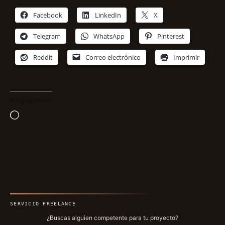
Facebook
LinkedIn
X
Telegram
WhatsApp
Pinterest
Reddit
Correo electrónico
Imprimir
Me gusta esto:
Cargando...
SERVICIO FREELANCE
¿Buscas alguien competente para tu proyecto?