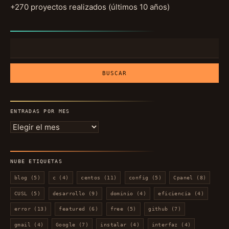
+270 proyectos realizados (últimos 10 años)
Buscar:
ENTRADAS POR MES
Entradas
por
mes
NUBE ETIQUETAS
blog
(5)
c
(4)
centos
(11)
config
(5)
Cpanel
(8)
CUSL
(5)
desarrollo
(9)
dominio
(4)
eficiencia
(4)
error
(13)
featured
(6)
free
(5)
github
(7)
gmail
(4)
Google
(7)
instalar
(4)
interfaz
(4)