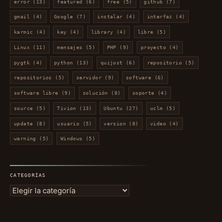
error
(13)
featured
(6)
free
(5)
github
(7)
gmail
(4)
Google
(7)
instalar
(4)
interfaz
(4)
karmic
(4)
key
(4)
library
(4)
libre
(5)
Linux
(11)
mensajes
(5)
PHP
(9)
proyecto
(4)
pygtk
(4)
python
(13)
quijost
(6)
repositorio
(5)
repositorios
(5)
servidor
(9)
software
(6)
software libre
(9)
solución
(8)
soporte
(4)
source
(5)
Tivion
(13)
Ubuntu
(27)
uclm
(5)
update
(8)
usuario
(5)
version
(8)
video
(4)
warning
(5)
Windows
(5)
CATEGORÍAS