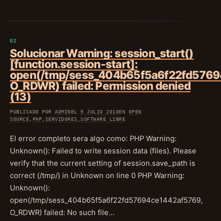
Solucionar Warning: session_start()
[function.session-start]:
open(/tmp/sess_404b65f5a6f22fd5769
O_RDWR) failed: Permission denied
(13)
PUBLICADO POR
ADMIN
EL
9 JULIO 2010
EN
OPEN
SOURCE
,
PHP
,
SERVIDORES
,
SOFTWARE LIBRE
El error completo sera algo como: PHP Warning:
Unknown(): Failed to write session data (files). Please
verify that the current setting of session.save_path is
correct (/tmp/) in Unknown on line 0 PHP Warning:
Unknown():
open(/tmp/sess_404b65f5a6f22fd57694ce1442af5769,
O_RDWR) failed: No such file…