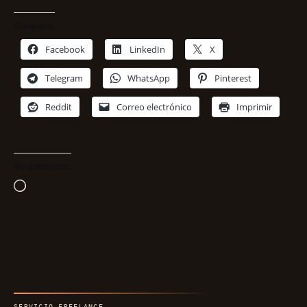
Comparte:
Facebook
LinkedIn
X
Telegram
WhatsApp
Pinterest
Reddit
Correo electrónico
Imprimir
Me gusta esto:
Cargando...
SERVICIO FREELANCE