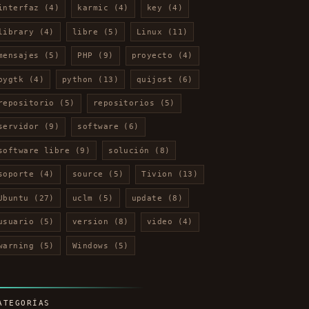
interfaz
(4)
karmic
(4)
key
(4)
library
(4)
libre
(5)
Linux
(11)
mensajes
(5)
PHP
(9)
proyecto
(4)
pygtk
(4)
python
(13)
quijost
(6)
repositorio
(5)
repositorios
(5)
servidor
(9)
software
(6)
software libre
(9)
solución
(8)
soporte
(4)
source
(5)
Tivion
(13)
Ubuntu
(27)
uclm
(5)
update
(8)
usuario
(5)
version
(8)
video
(4)
warning
(5)
Windows
(5)
ATEGORÍAS