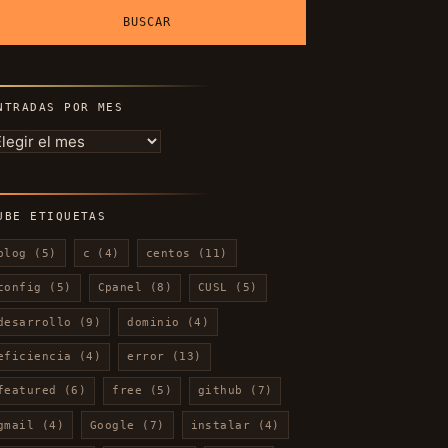
NTRADAS POR MES
ntradas
or
es
UBE ETIQUETAS
blog
(5)
c
(4)
centos
(11)
config
(5)
Cpanel
(8)
CUSL
(5)
desarrollo
(9)
dominio
(4)
eficiencia
(4)
error
(13)
featured
(6)
free
(5)
github
(7)
gmail
(4)
Google
(7)
instalar
(4)