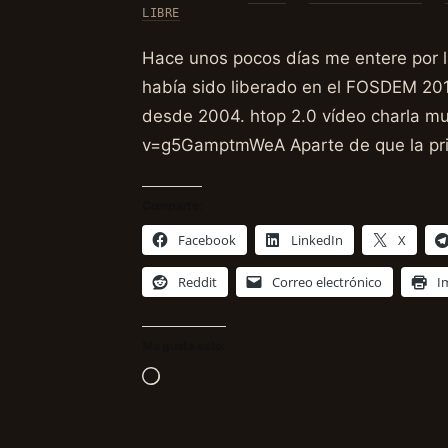
LIBRE
Hace unos pocos días me entere por l
había sido liberado en el FOSDEM 20
desde 2004. htop 2.0 vídeo charla m
v=g5GamptmWeA Aparte de que la pri
Comparte:
Facebook
LinkedIn
X
Reddit
Correo electrónico
I
Me gusta esto:
Cargando...