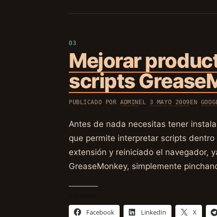
Mejorar product
scripts Grease
PUBLICADO POR
ADMIN
EL
3 MAYO 2009
EN
GOOG
Antes de nada necesitas tener instal
que permite interpretar scripts dentr
extensión y reiniciado el navegador, 
GreaseMonkey, simplemente pincha
Comparte:
Facebook
LinkedIn
X