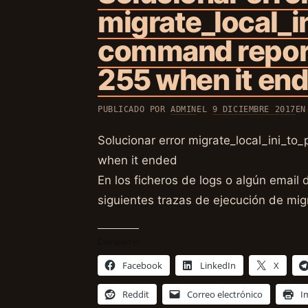
migrate_local_i
command repor
255 when it en
PUBLICADO POR
ADMIN
EL
9 DICIEMBRE 2017
E
Solucionar error migrate_local_ini_t
when it ended
En los ficheros de logs o algún email
siguientes trazas de ejecución de mig
Comparte:
Facebook
LinkedIn
X
Reddit
Correo electrónico
I