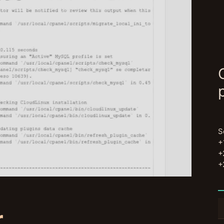
S
+
+
+
B
r