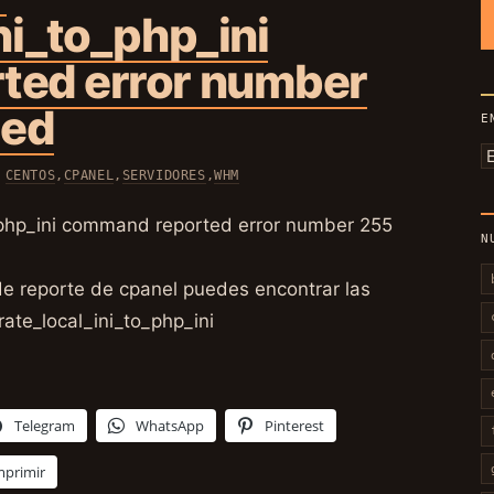
ni_to_php_ini
ted error number
ded
E
E
N
CENTOS
,
CPANEL
,
SERVIDORES
,
WHM
p
m
o_php_ini command reported error number 255
N
 de reporte de cpanel puedes encontrar las
rate_local_ini_to_php_ini
Telegram
WhatsApp
Pinterest
mprimir