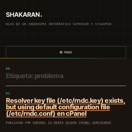
Saltar
al
SHAKARAN
contenido
BLOG DE UN INGENIERO INFORMÁTICO SUPERIOR Y SYSADMIN
MENÚ
Etiqueta:
problema
Resolver key file (/etc/rndc.key) exists,
but using default configuration file
(/etc/rndc.conf) en cPanel
PUBLICADO POR
ADMIN
EL
24 MARZO 2018
EN
CPANEL
,
SERVIDORES