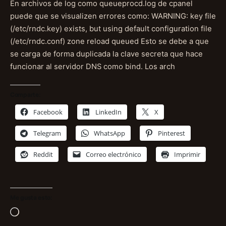
En archivos de log como queueprocd.log de cpanel
puede que se visualizen errores como: WARNING: key file
(/etc/rndc.key) exists, but using default configuration file
(/etc/rndc.conf) zone reload queued Esto se debe a que
se carga de forma duplicada la clave secreta que hace
funcionar al servidor DNS como bind. Los arch
Comparte:
Facebook
LinkedIn
X
Telegram
WhatsApp
Pinterest
Reddit
Correo electrónico
Imprimir
Me gusta esto:
Cargando...