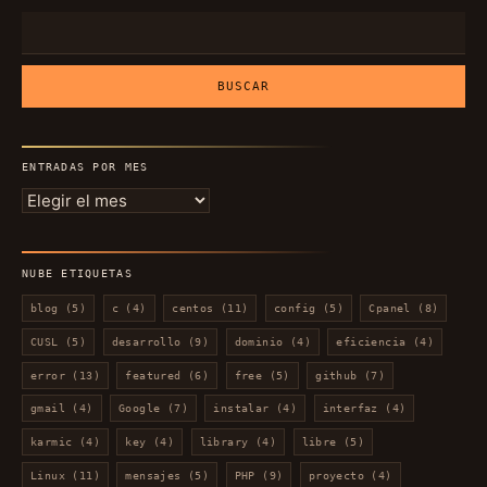
Buscar:
ENTRADAS POR MES
Entradas
por
mes
NUBE ETIQUETAS
blog
(5)
c
(4)
centos
(11)
config
(5)
Cpanel
(8)
CUSL
(5)
desarrollo
(9)
dominio
(4)
eficiencia
(4)
error
(13)
featured
(6)
free
(5)
github
(7)
gmail
(4)
Google
(7)
instalar
(4)
interfaz
(4)
karmic
(4)
key
(4)
library
(4)
libre
(5)
Linux
(11)
mensajes
(5)
PHP
(9)
proyecto
(4)