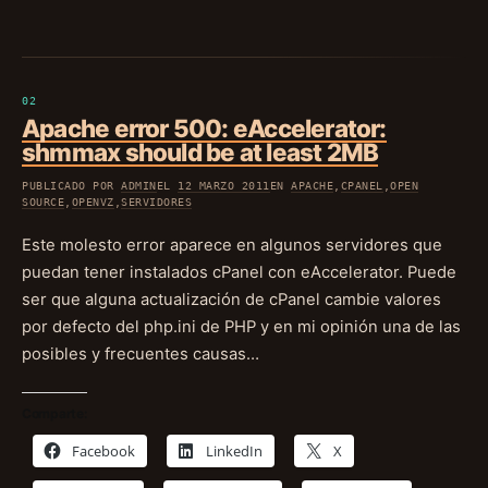
Apache error 500: eAccelerator:
shmmax should be at least 2MB
PUBLICADO POR
ADMIN
EL
12 MARZO 2011
EN
APACHE
,
CPANEL
,
OPEN
SOURCE
,
OPENVZ
,
SERVIDORES
Este molesto error aparece en algunos servidores que
puedan tener instalados cPanel con eAccelerator. Puede
ser que alguna actualización de cPanel cambie valores
por defecto del php.ini de PHP y en mi opinión una de las
posibles y frecuentes causas…
Comparte:
Facebook
LinkedIn
X