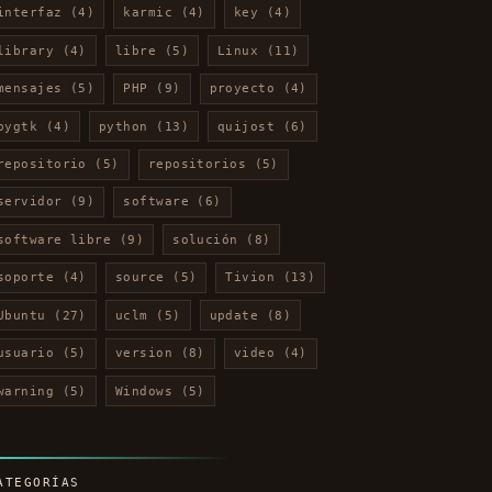
interfaz
(4)
karmic
(4)
key
(4)
library
(4)
libre
(5)
Linux
(11)
mensajes
(5)
PHP
(9)
proyecto
(4)
pygtk
(4)
python
(13)
quijost
(6)
repositorio
(5)
repositorios
(5)
servidor
(9)
software
(6)
software libre
(9)
solución
(8)
soporte
(4)
source
(5)
Tivion
(13)
Ubuntu
(27)
uclm
(5)
update
(8)
usuario
(5)
version
(8)
video
(4)
warning
(5)
Windows
(5)
ATEGORÍAS