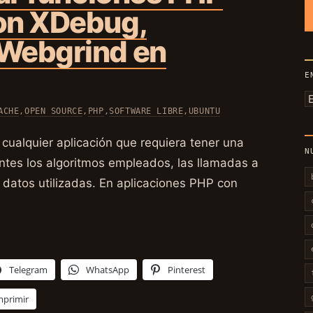
on XDebug,
Webgrind en
E
E
ACHE
,
OPEN SOURCE
,
PHP
,
SOFTWARE LIBRE
,
UBUNTU
p
m
 cualquier aplicación que requiera tener una
N
tes los algoritmos empleados, las llamadas a
e datos utilizadas. En aplicaciones PHP con
Telegram
WhatsApp
Pinterest
mprimir