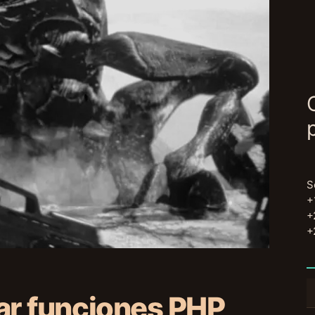
S
+
+
+
B
lar funciones PHP