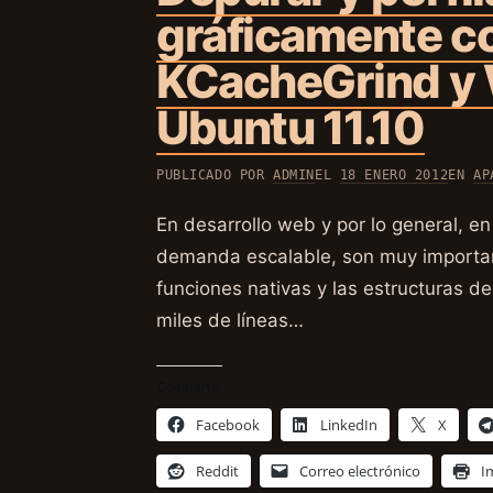
gráficamente c
KCacheGrind y 
Ubuntu 11.10
PUBLICADO POR
ADMIN
EL
18 ENERO 2012
EN
AP
En desarrollo web y por lo general, en
demanda escalable, son muy importan
funciones nativas y las estructuras d
miles de líneas…
Comparte:
Facebook
LinkedIn
X
Reddit
Correo electrónico
I