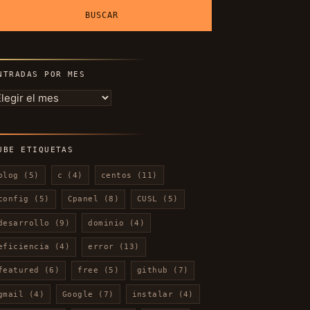
NTRADAS POR MES
ntradas
or
es
UBE ETIQUETAS
blog
(5)
c
(4)
centos
(11)
config
(5)
Cpanel
(8)
CUSL
(5)
desarrollo
(9)
dominio
(4)
eficiencia
(4)
error
(13)
featured
(6)
free
(5)
github
(7)
gmail
(4)
Google
(7)
instalar
(4)