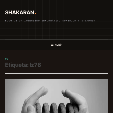
Saltar
al
SHAKARAN
contenido
BLOG DE UN INGENIERO INFORMÁTICO SUPERIOR Y SYSADMIN
MENÚ
Etiqueta:
lz78