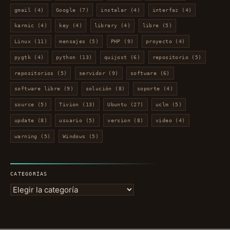
gmail
(4)
Google
(7)
instalar
(4)
interfaz
(4)
karmic
(4)
key
(4)
library
(4)
libre
(5)
Linux
(11)
mensajes
(5)
PHP
(9)
proyecto
(4)
pygtk
(4)
python
(13)
quijost
(6)
repositorio
(5)
repositorios
(5)
servidor
(9)
software
(6)
software libre
(9)
solución
(8)
soporte
(4)
source
(5)
Tivion
(13)
Ubuntu
(27)
uclm
(5)
update
(8)
usuario
(5)
version
(8)
video
(4)
warning
(5)
Windows
(5)
CATEGORÍAS