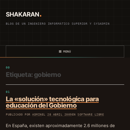
Saltar
al
SHAKARAN
contenido
BLOG DE UN INGENIERO INFORMÁTICO SUPERIOR Y SYSADMIN
MENÚ
Etiqueta:
gobierno
La «solución» tecnológica para
educación del Gobierno
PUBLICADO POR
ADMIN
EL
28 ABRIL 2009
EN
SOFTWARE LIBRE
En España, existen aproximadamente 2.6 millones de