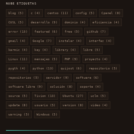
NUBE ETIQUETAS
blog
(5)
c
(4)
centos
(11)
config
(5)
Cpanel
(8)
CUSL
(5)
desarrollo
(9)
dominio
(4)
eficiencia
(4)
error
(13)
featured
(6)
free
(5)
github
(7)
gmail
(4)
Google
(7)
instalar
(4)
interfaz
(4)
karmic
(4)
key
(4)
library
(4)
libre
(5)
Linux
(11)
mensajes
(5)
PHP
(9)
proyecto
(4)
pygtk
(4)
python
(13)
quijost
(6)
repositorio
(5)
repositorios
(5)
servidor
(9)
software
(6)
software libre
(9)
solución
(8)
soporte
(4)
source
(5)
Tivion
(13)
Ubuntu
(27)
uclm
(5)
update
(8)
usuario
(5)
version
(8)
video
(4)
warning
(5)
Windows
(5)