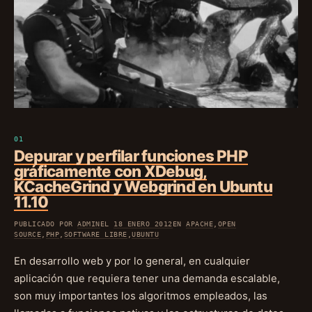
Depurar y perfilar funciones PHP
gráficamente con XDebug,
KCacheGrind y Webgrind en Ubuntu
11.10
PUBLICADO POR
ADMIN
EL
18 ENERO 2012
EN
APACHE
,
OPEN
SOURCE
,
PHP
,
SOFTWARE LIBRE
,
UBUNTU
En desarrollo web y por lo general, en cualquier
aplicación que requiera tener una demanda escalable,
son muy importantes los algoritmos empleados, las