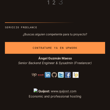
Paginación
Página
3
1
2
de
SERVICIO FREELANCE
entradas
¿Buscas alguien competente para tu proyecto?
CONTRATAME YA EN UPWORK
Ángel Guzmán Maeso
Senior Backend Engineer & Sysadmin (Freelancer)
Quijost:
www.quijost.com
Economic and professional hosting