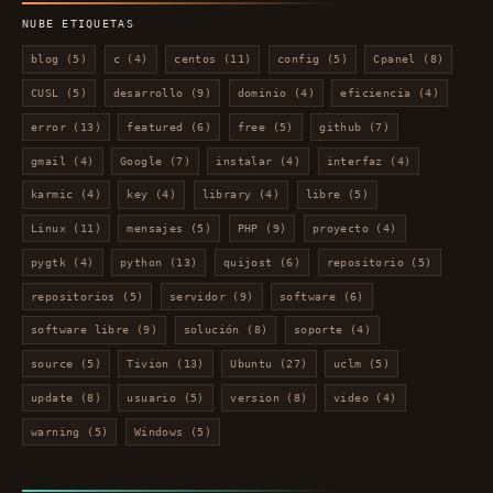
NUBE ETIQUETAS
blog
(5)
c
(4)
centos
(11)
config
(5)
Cpanel
(8)
CUSL
(5)
desarrollo
(9)
dominio
(4)
eficiencia
(4)
error
(13)
featured
(6)
free
(5)
github
(7)
gmail
(4)
Google
(7)
instalar
(4)
interfaz
(4)
karmic
(4)
key
(4)
library
(4)
libre
(5)
Linux
(11)
mensajes
(5)
PHP
(9)
proyecto
(4)
pygtk
(4)
python
(13)
quijost
(6)
repositorio
(5)
repositorios
(5)
servidor
(9)
software
(6)
software libre
(9)
solución
(8)
soporte
(4)
source
(5)
Tivion
(13)
Ubuntu
(27)
uclm
(5)
update
(8)
usuario
(5)
version
(8)
video
(4)
warning
(5)
Windows
(5)