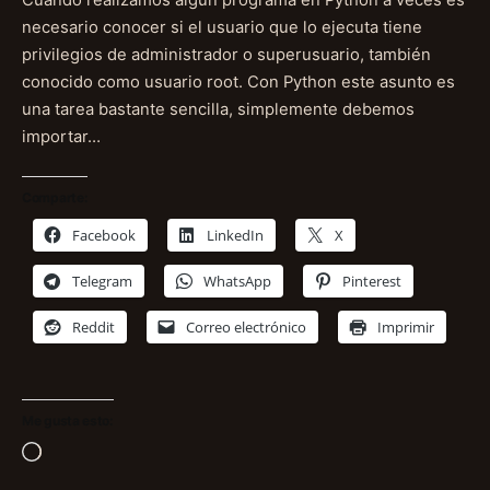
Cuando realizamos algún programa en Python a veces es
necesario conocer si el usuario que lo ejecuta tiene
privilegios de administrador o superusuario, también
conocido como usuario root. Con Python este asunto es
una tarea bastante sencilla, simplemente debemos
importar…
Comparte:
Facebook
LinkedIn
X
Telegram
WhatsApp
Pinterest
Reddit
Correo electrónico
Imprimir
Me gusta esto:
Cargando...