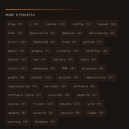
por
mes
NUBE ETIQUETAS
blog
(5)
c
(4)
centos
(11)
config
(5)
Cpanel
(8)
CUSL
(5)
desarrollo
(9)
dominio
(4)
eficiencia
(4)
error
(13)
featured
(6)
free
(5)
github
(7)
gmail
(4)
Google
(7)
instalar
(4)
interfaz
(4)
karmic
(4)
key
(4)
library
(4)
libre
(5)
Linux
(11)
mensajes
(5)
PHP
(9)
proyecto
(4)
pygtk
(4)
python
(13)
quijost
(6)
repositorio
(5)
repositorios
(5)
servidor
(9)
software
(6)
software libre
(9)
solución
(8)
soporte
(4)
source
(5)
Tivion
(13)
Ubuntu
(27)
uclm
(5)
update
(8)
usuario
(5)
version
(8)
video
(4)
warning
(5)
Windows
(5)