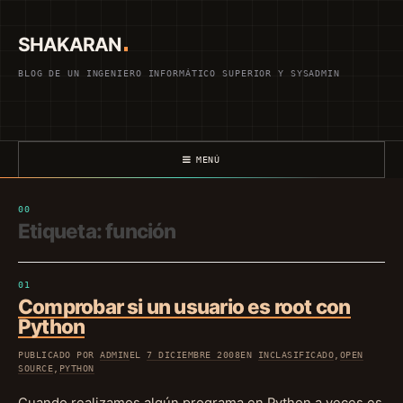
Saltar
al
SHAKARAN
contenido
BLOG DE UN INGENIERO INFORMÁTICO SUPERIOR Y SYSADMIN
MENÚ
Etiqueta:
función
Comprobar si un usuario es root con
Python
PUBLICADO POR
ADMIN
EL
7 DICIEMBRE 2008
EN
INCLASIFICADO
,
OPEN
SOURCE
,
PYTHON