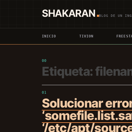
Saltar
al
SHAKARAN
contenido
BLOG DE UN IN
INICIO
TIVION
FREEST
Etiqueta:
filen
Solucionar error:
‘somefile.list.sa
‘/etc/apt/sources