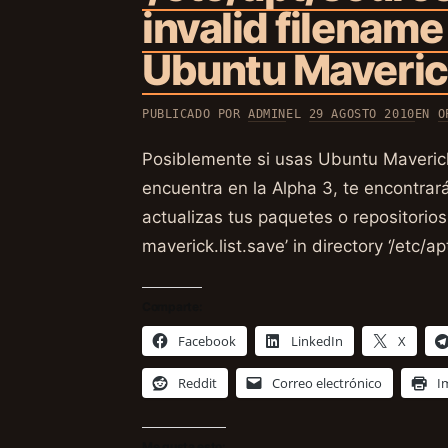
invalid filenam
Ubuntu Maveric
PUBLICADO POR
ADMIN
EL
29 AGOSTO 2010
EN
O
Posiblemente si usas Ubuntu Maverick
encuentra en la Alpha 3, te encontrar
actualizas tus paquetes o repositorios
maverick.list.save’ in directory ‘/etc/ap
Comparte:
Facebook
LinkedIn
X
Reddit
Correo electrónico
I
Me gusta esto: