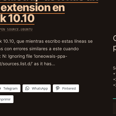
e extension en
k 10.10
PEN SOURCE
,
UBUNTU
 10.10, que mientras escribo estas líneas se
ás con errores similares a este cuando
: N: Ignoring file ‘loneowais-ppa-
t/sources.list.d/’ as it has…
S
+
+
+
Telegram
WhatsApp
Pinterest
mprimir
B