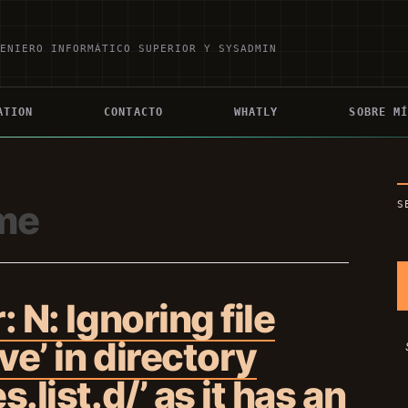
GENIERO INFORMÁTICO SUPERIOR Y SYSADMIN
ATION
CONTACTO
WHATLY
SOBRE M
ame
S
 N: Ignoring file
ve’ in directory
.list.d/’ as it has an