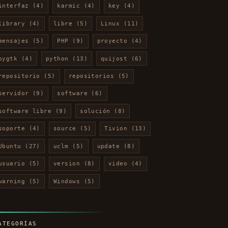
interfaz
(4)
karmic
(4)
key
(4)
library
(4)
libre
(5)
Linux
(11)
mensajes
(5)
PHP
(9)
proyecto
(4)
pygtk
(4)
python
(13)
quijost
(6)
repositorio
(5)
repositorios
(5)
servidor
(9)
software
(6)
software libre
(9)
solución
(8)
soporte
(4)
source
(5)
Tivion
(13)
Ubuntu
(27)
uclm
(5)
update
(8)
usuario
(5)
version
(8)
video
(4)
warning
(5)
Windows
(5)
ATEGORÍAS