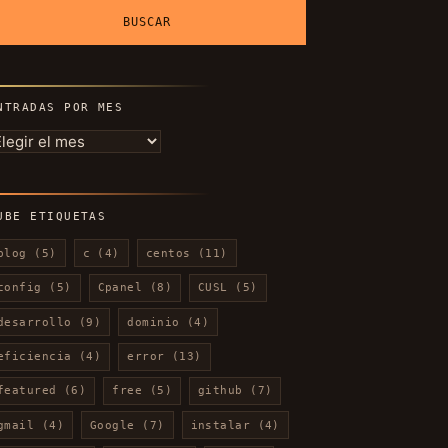
NTRADAS POR MES
ntradas
or
es
UBE ETIQUETAS
blog
(5)
c
(4)
centos
(11)
config
(5)
Cpanel
(8)
CUSL
(5)
desarrollo
(9)
dominio
(4)
eficiencia
(4)
error
(13)
featured
(6)
free
(5)
github
(7)
gmail
(4)
Google
(7)
instalar
(4)