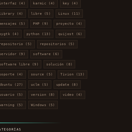
interfaz
(4)
karmic
(4)
key
(4)
library
(4)
libre
(5)
Linux
(11)
mensajes
(5)
PHP
(9)
proyecto
(4)
pygtk
(4)
python
(13)
quijost
(6)
repositorio
(5)
repositorios
(5)
servidor
(9)
software
(6)
software libre
(9)
solución
(8)
soporte
(4)
source
(5)
Tivion
(13)
Ubuntu
(27)
uclm
(5)
update
(8)
usuario
(5)
version
(8)
video
(4)
warning
(5)
Windows
(5)
ATEGORÍAS