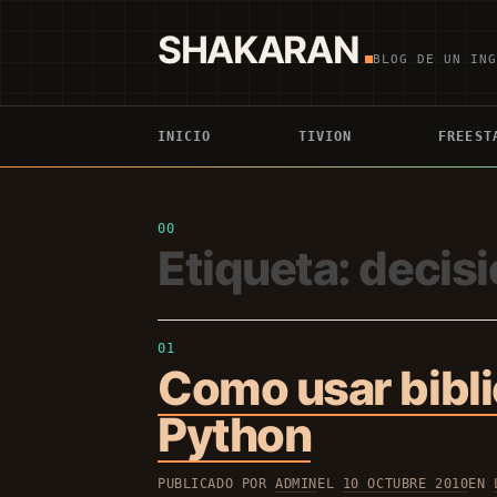
Saltar
al
SHAKARAN
contenido
BLOG DE UN IN
INICIO
TIVION
FREEST
Etiqueta:
decisi
Como usar bibli
Python
PUBLICADO POR
ADMIN
EL
10 OCTUBRE 2010
EN