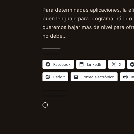
Para determinadas aplicaciones, la efi
buen lenguaje para programar rápido 
queremos bajar más de nivel para ofr
no debe…
Comparte:
Facebook
LinkedIn
X
Reddit
Correo electrónico
I
Me gusta esto:
Cargando...