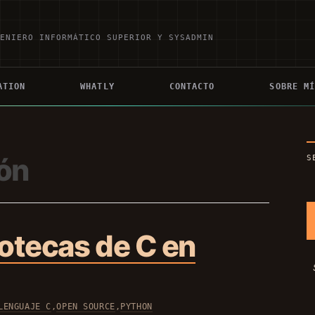
GENIERO INFORMÁTICO SUPERIOR Y SYSADMIN
ATION
WHATLY
CONTACTO
SOBRE M
ón
S
otecas de C en
LENGUAJE C
,
OPEN SOURCE
,
PYTHON