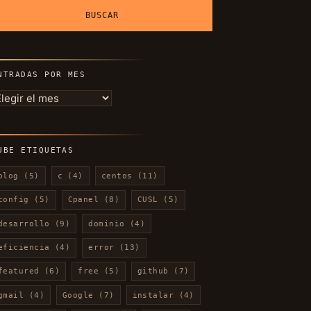
NTRADAS POR MES
ntradas
or
es
UBE ETIQUETAS
blog
(5)
c
(4)
centos
(11)
config
(5)
Cpanel
(8)
CUSL
(5)
desarrollo
(9)
dominio
(4)
eficiencia
(4)
error
(13)
featured
(6)
free
(5)
github
(7)
gmail
(4)
Google
(7)
instalar
(4)