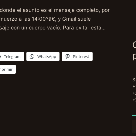
donde el asunto es el mensaje completo, por
muerzo a las 14:00?â€, y Gmail suele
aje con un cuerpo vacío. Para evitar esta…
Telegram
WhatsApp
Pinterest
mprimir
S
+
+
+
B