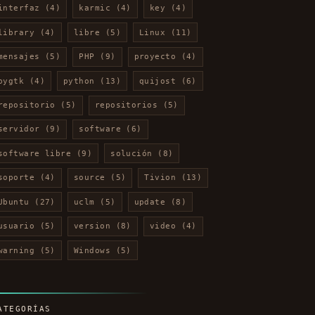
interfaz
(4)
karmic
(4)
key
(4)
library
(4)
libre
(5)
Linux
(11)
mensajes
(5)
PHP
(9)
proyecto
(4)
pygtk
(4)
python
(13)
quijost
(6)
repositorio
(5)
repositorios
(5)
servidor
(9)
software
(6)
software libre
(9)
solución
(8)
soporte
(4)
source
(5)
Tivion
(13)
Ubuntu
(27)
uclm
(5)
update
(8)
usuario
(5)
version
(8)
video
(4)
warning
(5)
Windows
(5)
ATEGORÍAS