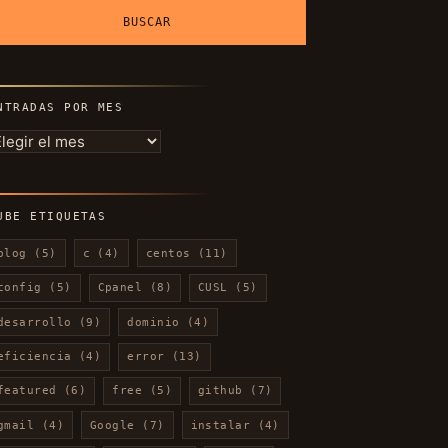
NTRADAS POR MES
ntradas
or
es
UBE ETIQUETAS
blog
(5)
c
(4)
centos
(11)
config
(5)
Cpanel
(8)
CUSL
(5)
desarrollo
(9)
dominio
(4)
eficiencia
(4)
error
(13)
featured
(6)
free
(5)
github
(7)
gmail
(4)
Google
(7)
instalar
(4)