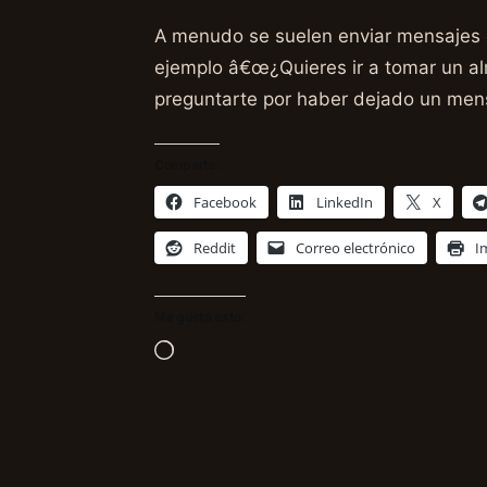
A menudo se suelen enviar mensajes 
ejemplo â€œ¿Quieres ir a tomar un al
preguntarte por haber dejado un mens
Comparte:
Facebook
LinkedIn
X
Reddit
Correo electrónico
I
Me gusta esto:
Cargando...