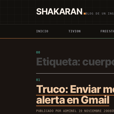
Saltar
al
SHAKARAN
contenido
BLOG DE UN IN
INICIO
TIVION
FREEST
Etiqueta:
cuerp
Truco: Enviar m
alerta en Gmail
PUBLICADO POR
ADMIN
EL
19 NOVIEMBRE 2008