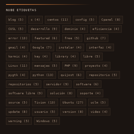
mes
NUBE ETIQUETAS
blog
(5)
c
(4)
centos
(11)
config
(5)
Cpanel
(8)
CUSL
(5)
desarrollo
(9)
dominio
(4)
eficiencia
(4)
error
(13)
featured
(6)
free
(5)
github
(7)
gmail
(4)
Google
(7)
instalar
(4)
interfaz
(4)
karmic
(4)
key
(4)
library
(4)
libre
(5)
Linux
(11)
mensajes
(5)
PHP
(9)
proyecto
(4)
pygtk
(4)
python
(13)
quijost
(6)
repositorio
(5)
repositorios
(5)
servidor
(9)
software
(6)
software libre
(9)
solución
(8)
soporte
(4)
source
(5)
Tivion
(13)
Ubuntu
(27)
uclm
(5)
update
(8)
usuario
(5)
version
(8)
video
(4)
warning
(5)
Windows
(5)