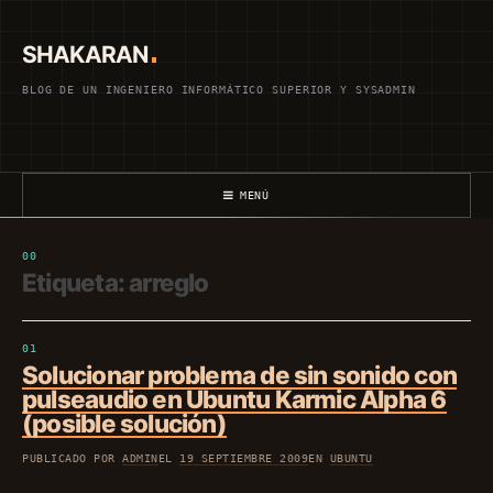
Saltar
al
SHAKARAN
contenido
BLOG DE UN INGENIERO INFORMÁTICO SUPERIOR Y SYSADMIN
MENÚ
Etiqueta:
arreglo
Solucionar problema de sin sonido con
pulseaudio en Ubuntu Karmic Alpha 6
(posible solución)
PUBLICADO POR
ADMIN
EL
19 SEPTIEMBRE 2009
EN
UBUNTU